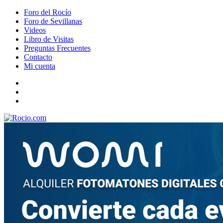
Foro del Rocío
Foro de Sevillanas
Videos
Libro de Visitas
Preguntas Frecuentes
Contacto
Mi cuenta