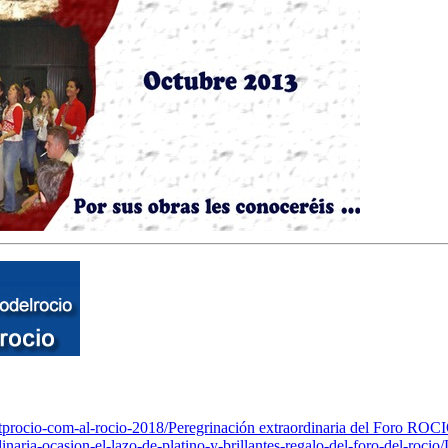
ttprocio-com-al-rocio-2018/
Peregrinación extraordinaria del Foro RO
naria-ocasion-el-lazo-de-platino-y-brillantes-regalo-del-foro-del-rocio/