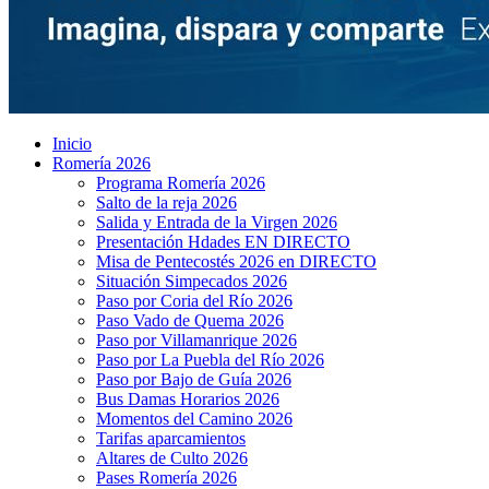
Inicio
Romería 2026
Programa Romería 2026
Salto de la reja 2026
Salida y Entrada de la Virgen 2026
Presentación Hdades EN DIRECTO
Misa de Pentecostés 2026 en DIRECTO
Situación Simpecados 2026
Paso por Coria del Río 2026
Paso Vado de Quema 2026
Paso por Villamanrique 2026
Paso por La Puebla del Río 2026
Paso por Bajo de Guía 2026
Bus Damas Horarios 2026
Momentos del Camino 2026
Tarifas aparcamientos
Altares de Culto 2026
Pases Romería 2026