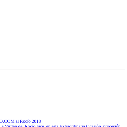
CIO.COM al Rocío 2018
La Virgen del Rocío luce, en esta Extraordinaria Ocasión, procesión