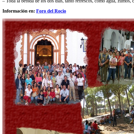
– Toda la bebida de los dos días, tanto refrescos, como agua, zumos, 
Información en:
Foro del Rocio