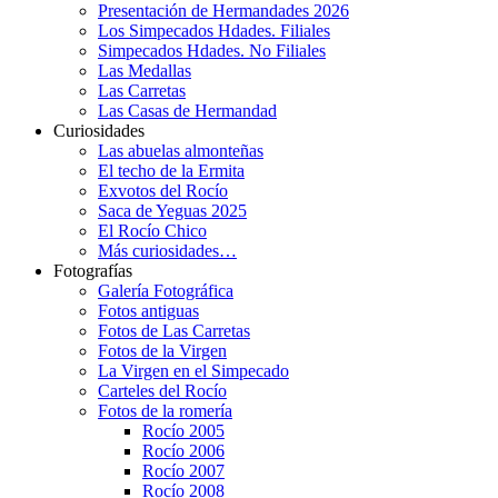
Presentación de Hermandades 2026
Los Simpecados Hdades. Filiales
Simpecados Hdades. No Filiales
Las Medallas
Las Carretas
Las Casas de Hermandad
Curiosidades
Las abuelas almonteñas
El techo de la Ermita
Exvotos del Rocío
Saca de Yeguas 2025
El Rocío Chico
Más curiosidades…
Fotografías
Galería Fotográfica
Fotos antiguas
Fotos de Las Carretas
Fotos de la Virgen
La Virgen en el Simpecado
Carteles del Rocío
Fotos de la romería
Rocío 2005
Rocío 2006
Rocío 2007
Rocío 2008