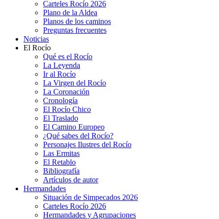
Carteles Rocío 2026
Plano de la Aldea
Planos de los caminos
Preguntas frecuentes
Noticias
El Rocío
Qué es el Rocío
La Leyenda
Ir al Rocío
La Virgen del Rocío
La Coronación
Cronología
El Rocío Chico
El Traslado
El Camino Europeo
¿Qué sabes del Rocío?
Personajes Ilustres del Rocío
Las Ermitas
El Retablo
Bibliografía
Artículos de autor
Hermandades
Situación de Simpecados 2026
Carteles Rocío 2026
Hermandades y Agrupaciones