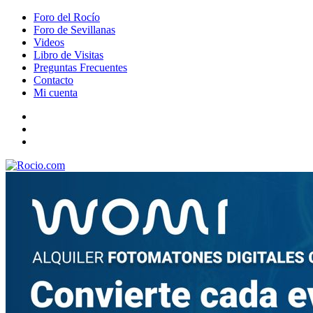
Foro del Rocío
Foro de Sevillanas
Videos
Libro de Visitas
Preguntas Frecuentes
Contacto
Mi cuenta