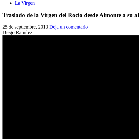
La Virgen
Traslado de la Virgen del Rocío desde Almonte a su a
25 de septiembre, 2013
Deja un comentario
Diego Ramírez