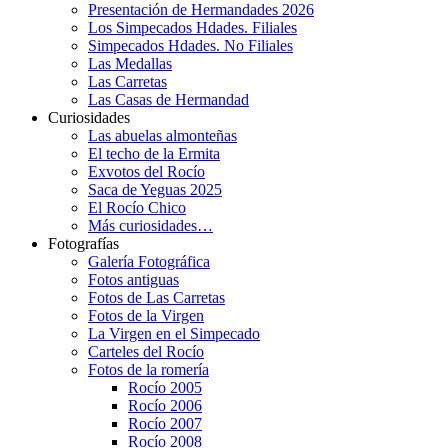
Presentación de Hermandades 2026
Los Simpecados Hdades. Filiales
Simpecados Hdades. No Filiales
Las Medallas
Las Carretas
Las Casas de Hermandad
Curiosidades
Las abuelas almonteñas
El techo de la Ermita
Exvotos del Rocío
Saca de Yeguas 2025
El Rocío Chico
Más curiosidades…
Fotografías
Galería Fotográfica
Fotos antiguas
Fotos de Las Carretas
Fotos de la Virgen
La Virgen en el Simpecado
Carteles del Rocío
Fotos de la romería
Rocío 2005
Rocío 2006
Rocío 2007
Rocío 2008