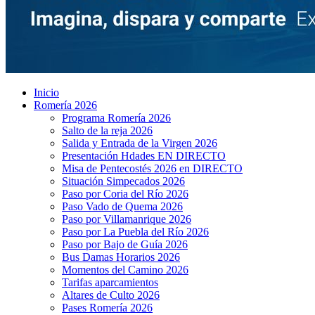
Inicio
Romería 2026
Programa Romería 2026
Salto de la reja 2026
Salida y Entrada de la Virgen 2026
Presentación Hdades EN DIRECTO
Misa de Pentecostés 2026 en DIRECTO
Situación Simpecados 2026
Paso por Coria del Río 2026
Paso Vado de Quema 2026
Paso por Villamanrique 2026
Paso por La Puebla del Río 2026
Paso por Bajo de Guía 2026
Bus Damas Horarios 2026
Momentos del Camino 2026
Tarifas aparcamientos
Altares de Culto 2026
Pases Romería 2026