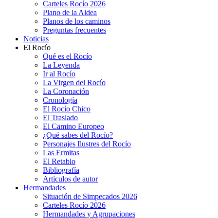
Carteles Rocío 2026
Plano de la Aldea
Planos de los caminos
Preguntas frecuentes
Noticias
El Rocío
Qué es el Rocío
La Leyenda
Ir al Rocío
La Virgen del Rocío
La Coronación
Cronología
El Rocío Chico
El Traslado
El Camino Europeo
¿Qué sabes del Rocío?
Personajes Ilustres del Rocío
Las Ermitas
El Retablo
Bibliografía
Artículos de autor
Hermandades
Situación de Simpecados 2026
Carteles Rocío 2026
Hermandades y Agrupaciones