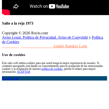
Salto a la reja 1973
Copyright © 2026 Rocio.com
Aviso Legal. Política de Privacidad. Aviso de Copyright
y
Política
de Cookies
Desarrollo y Diseño Web Sevilla
Andrés Ramírez Lería
Uso de cookies
Este sitio web utiliza cookies para que usted tenga la mejor experiencia de usuario. Si
continúa navegando está dando su consentimiento para la aceptación de las mencionadas
cookies y la aceptación de nuestra
política de cookies
, pinche el enlace para mayor
información.
ACEPTAR
Rocio.com