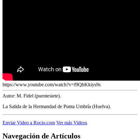
El traslado cada siete años
¿Cuales son los actos principales que se celebran en el
Rocío?
Quiero hacer el camino,¿que tengo que hacer?
En el Rocío, ¿dónde me alojo?
https://www.youtube.com/watch?v=f9QhKkiys9s
Autor:
M. Fidel (puentesiete).
La Salida de la Hermandad de Punta Umbría (Huelva).
Enviar Video a Rocio.com
Ver más Videos
Navegación de Artículos