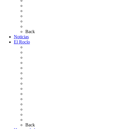
Altares de Culto 2026
Pases Romería 2026
Carteles Rocío 2026
Plano de la Aldea
Planos de los caminos
Preguntas frecuentes
Back
Noticias
El Rocío
Qué es el Rocío
La Leyenda
Ir al Rocío
La Virgen del Rocío
La Coronación
Cronología
El Rocío Chico
El Traslado
El Camino Europeo
¿Qué sabes del Rocío?
Personajes Ilustres del Rocío
Las Ermitas
El Retablo
Bibliografía
Artículos de autor
Back