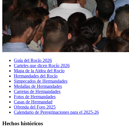
Guía del Rocío 2026
Carteles que dicen Rocío 2026
Mapa de la Aldea del Rocío
Hermandades del Rocío
Simpecados de Hermandades
Medallas de Hermandades
Carretas de Hermandades
Fotos de Hermandades
Casas de Hermandad
Ofrenda del Foro 2025
Calendario de Peregrinaciones para el 2025-26
Hechos históricos