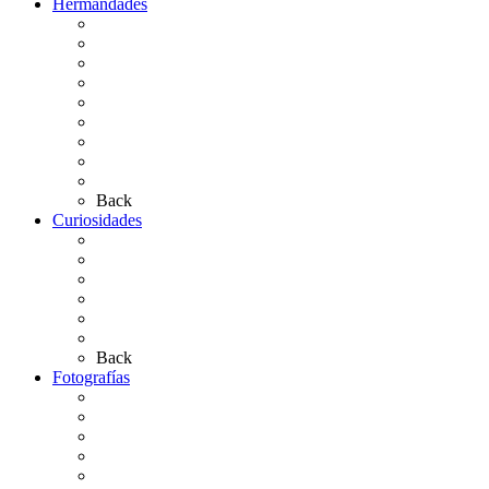
Hermandades
Situación de Simpecados 2026
Carteles Rocío 2026
Hermandades y Agrupaciones
Presentación de Hermandades 2026
Los Simpecados Hdades. Filiales
Simpecados Hdades. No Filiales
Las Medallas
Las Carretas
Las Casas de Hermandad
Back
Curiosidades
Las abuelas almonteñas
El techo de la Ermita
Exvotos del Rocío
Saca de Yeguas 2025
El Rocío Chico
Más curiosidades…
Back
Fotografías
Galería Fotográfica
Fotos antiguas
Fotos de Las Carretas
Fotos de la Virgen
La Virgen en el Simpecado