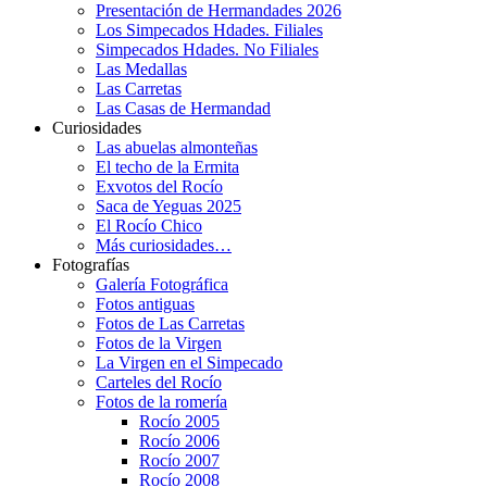
Presentación de Hermandades 2026
Los Simpecados Hdades. Filiales
Simpecados Hdades. No Filiales
Las Medallas
Las Carretas
Las Casas de Hermandad
Curiosidades
Las abuelas almonteñas
El techo de la Ermita
Exvotos del Rocío
Saca de Yeguas 2025
El Rocío Chico
Más curiosidades…
Fotografías
Galería Fotográfica
Fotos antiguas
Fotos de Las Carretas
Fotos de la Virgen
La Virgen en el Simpecado
Carteles del Rocío
Fotos de la romería
Rocío 2005
Rocío 2006
Rocío 2007
Rocío 2008