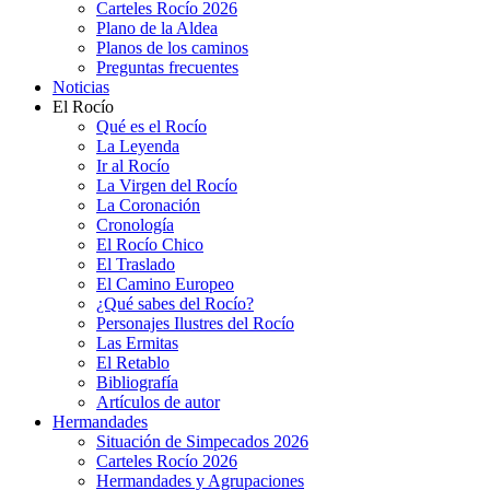
Carteles Rocío 2026
Plano de la Aldea
Planos de los caminos
Preguntas frecuentes
Noticias
El Rocío
Qué es el Rocío
La Leyenda
Ir al Rocío
La Virgen del Rocío
La Coronación
Cronología
El Rocío Chico
El Traslado
El Camino Europeo
¿Qué sabes del Rocío?
Personajes Ilustres del Rocío
Las Ermitas
El Retablo
Bibliografía
Artículos de autor
Hermandades
Situación de Simpecados 2026
Carteles Rocío 2026
Hermandades y Agrupaciones