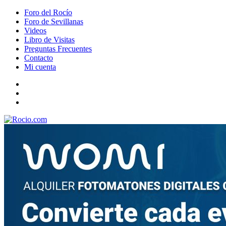
Foro del Rocío
Foro de Sevillanas
Videos
Libro de Visitas
Preguntas Frecuentes
Contacto
Mi cuenta