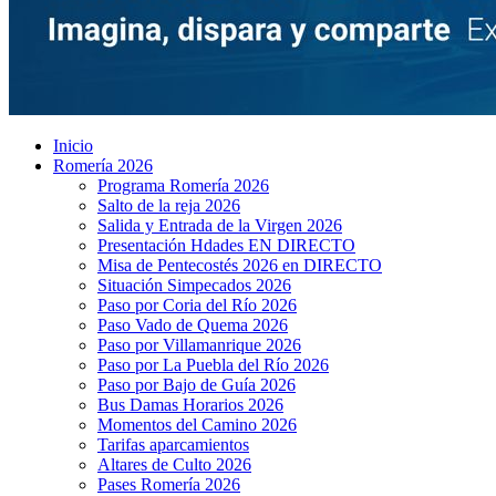
Inicio
Romería 2026
Programa Romería 2026
Salto de la reja 2026
Salida y Entrada de la Virgen 2026
Presentación Hdades EN DIRECTO
Misa de Pentecostés 2026 en DIRECTO
Situación Simpecados 2026
Paso por Coria del Río 2026
Paso Vado de Quema 2026
Paso por Villamanrique 2026
Paso por La Puebla del Río 2026
Paso por Bajo de Guía 2026
Bus Damas Horarios 2026
Momentos del Camino 2026
Tarifas aparcamientos
Altares de Culto 2026
Pases Romería 2026