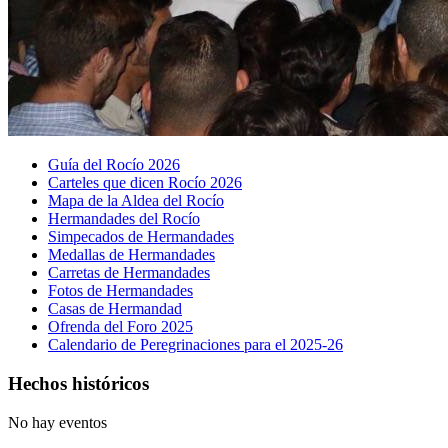
Guía del Rocío 2026
Carteles que dicen Rocío 2026
Mapa de la Aldea del Rocío
Hermandades del Rocío
Simpecados de Hermandades
Medallas de Hermandades
Carretas de Hermandades
Fotos de Hermandades
Casas de Hermandad
Ofrenda del Foro 2025
Calendario de Peregrinaciones para el 2025-26
Hechos históricos
No hay eventos