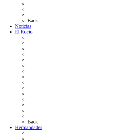
Plano de la Aldea
Planos de los caminos
Preguntas frecuentes
Back
Noticias
El Rocío
Qué es el Rocío
La Leyenda
Ir al Rocío
La Virgen del Rocío
La Coronación
Cronología
El Rocío Chico
El Traslado
El Camino Europeo
¿Qué sabes del Rocío?
Personajes Ilustres del Rocío
Las Ermitas
El Retablo
Bibliografía
Artículos de autor
Back
Hermandades
Situación de Simpecados 2026
Carteles Rocío 2026