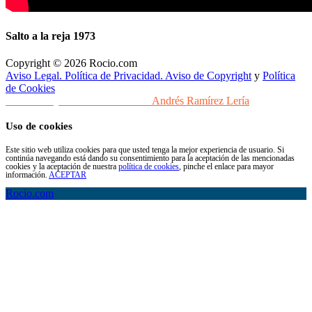
Salto a la reja 1973
Copyright © 2026 Rocio.com
Aviso Legal. Política de Privacidad. Aviso de Copyright
y
Política
de Cookies
Desarrollo y Diseño Web Sevilla
Andrés Ramírez Lería
Uso de cookies
Este sitio web utiliza cookies para que usted tenga la mejor experiencia de usuario. Si
continúa navegando está dando su consentimiento para la aceptación de las mencionadas
cookies y la aceptación de nuestra
política de cookies
, pinche el enlace para mayor
información.
ACEPTAR
Rocio.com