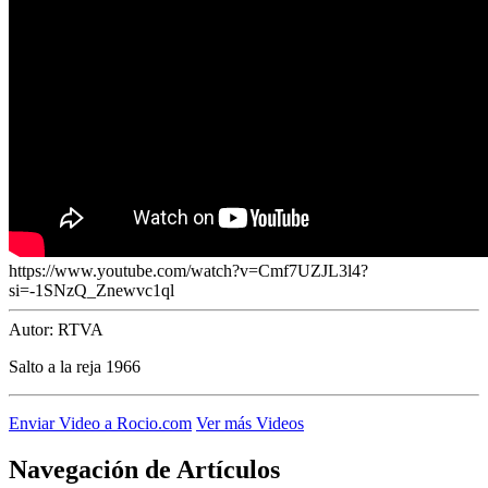
El traslado cada siete años
¿Cuales son los actos principales que se celebran en el
Rocío?
Quiero hacer el camino,¿que tengo que hacer?
En el Rocío, ¿dónde me alojo?
https://www.youtube.com/watch?v=Cmf7UZJL3l4?
si=-1SNzQ_Znewvc1ql
Autor:
RTVA
Salto a la reja 1966
Enviar Video a Rocio.com
Ver más Videos
Navegación de Artículos