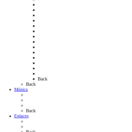
Rocío 2006
Rocío 2007
Rocío 2008
Rocío 2009
Rocío 2010
Rocío 2011
Rocío 2012
Rocío 2013
Rocío 2017
Rocio 2015
Rocío 2018
Rocío 2019
Rocío 2022
Rocío 2023
Back
Back
Música
Sevillanas
Salves a La Virgen del Rocío
Videos
Back
Enlaces
Al Rocío
Coros Rocieros
Back