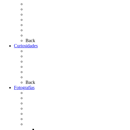
Hermandades y Agrupaciones
Presentación de Hermandades 2026
Los Simpecados Hdades. Filiales
Simpecados Hdades. No Filiales
Las Medallas
Las Carretas
Las Casas de Hermandad
Back
Curiosidades
Las abuelas almonteñas
El techo de la Ermita
Exvotos del Rocío
Saca de Yeguas 2025
El Rocío Chico
Más curiosidades…
Back
Fotografías
Galería Fotográfica
Fotos antiguas
Fotos de Las Carretas
Fotos de la Virgen
La Virgen en el Simpecado
Carteles del Rocío
Fotos de la romería
Rocío 2005