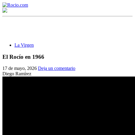
La Virgen
El Rocío en 1966
¡Bienvenido! Soy el asistente virtual de rocio.com.
17 de mayo, 2026
Deja un comentario
Diego Ramírez
¿En qué puedo ayudarte?
Historia de la Virgen del Rocío
¿Cuándo es la romería del Rocío?
¿Cuántas hermandades participan en la romería?
¿Cuándo se construyó la primera ermita?