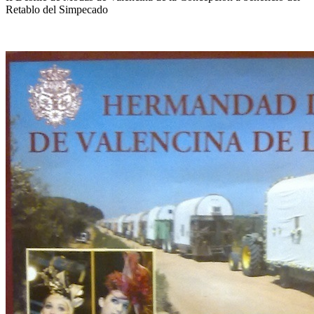
Retablo del Simpecado
El traslado cada siete años
¿Cuales son los actos principales que se celebran en el
Rocío?
Quiero hacer el camino,¿que tengo que hacer?
En el Rocío, ¿dónde me alojo?