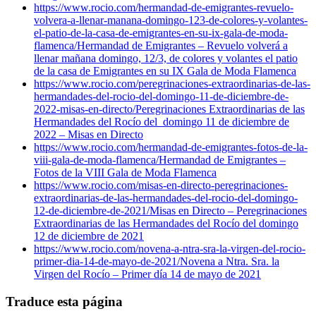
https://www.rocio.com/hermandad-de-emigrantes-revuelo-
volvera-a-llenar-manana-domingo-123-de-colores-y-volantes-
el-patio-de-la-casa-de-emigrantes-en-su-ix-gala-de-moda-
flamenca/
Hermandad de Emigrantes – Revuelo volverá a
llenar mañana domingo, 12/3, de colores y volantes el patio
de la casa de Emigrantes en su IX Gala de Moda Flamenca
https://www.rocio.com/peregrinaciones-extraordinarias-de-las-
hermandades-del-rocio-del-domingo-11-de-diciembre-de-
2022-misas-en-directo/
Peregrinaciones Extraordinarias de las
Hermandades del Rocío del domingo 11 de diciembre de
2022 – Misas en Directo
https://www.rocio.com/hermandad-de-emigrantes-fotos-de-la-
viii-gala-de-moda-flamenca/
Hermandad de Emigrantes –
Fotos de la VIII Gala de Moda Flamenca
https://www.rocio.com/misas-en-directo-peregrinaciones-
extraordinarias-de-las-hermandades-del-rocio-del-domingo-
12-de-diciembre-de-2021/
Misas en Directo – Peregrinaciones
Extraordinarias de las Hermandades del Rocío del domingo
12 de diciembre de 2021
https://www.rocio.com/novena-a-ntra-sra-la-virgen-del-rocio-
primer-dia-14-de-mayo-de-2021/
Novena a Ntra. Sra. la
Virgen del Rocío – Primer día 14 de mayo de 2021
Traduce esta página