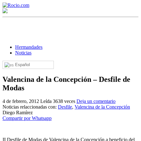
Hermandades
Noticias
Español
¡Bienvenido! Soy el asistente virtual de rocio.com.
Valencina de la Concepción – Desfile de
¿En qué puedo ayudarte?
Modas
4 de febrero, 2012
Leída 3638 veces
Deja un comentario
Historia de la Virgen del Rocío
Noticias relaccionadas con:
Desfile
,
Valencina de la Concepción
Diego Ramírez
¿Cuándo es la romería del Rocío?
Compartir por Whatsapp
¿Cuántas hermandades participan en la romería?
¿Cuándo se construyó la primera ermita?
II Desfile de Modas de Valencina de la Concepción a beneficio del