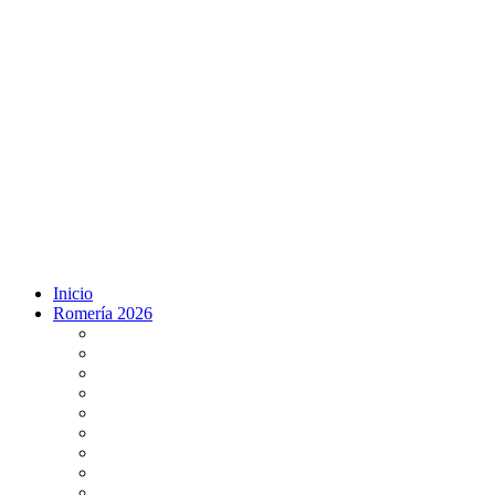
Inicio
Romería 2026
Programa Romería 2026
Salto de la reja 2026
Salida y Entrada de la Virgen 2026
Presentación Hdades EN DIRECTO
Misa de Pentecostés 2026 en DIRECTO
Situación Simpecados 2026
Paso por Coria del Río 2026
Paso Vado de Quema 2026
Paso por Villamanrique 2026