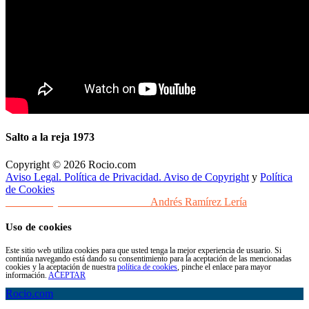
Salto a la reja 1973
Copyright © 2026 Rocio.com
Aviso Legal. Política de Privacidad. Aviso de Copyright
y
Política
de Cookies
Desarrollo y Diseño Web Sevilla
Andrés Ramírez Lería
Uso de cookies
Este sitio web utiliza cookies para que usted tenga la mejor experiencia de usuario. Si
continúa navegando está dando su consentimiento para la aceptación de las mencionadas
cookies y la aceptación de nuestra
política de cookies
, pinche el enlace para mayor
información.
ACEPTAR
Rocio.com