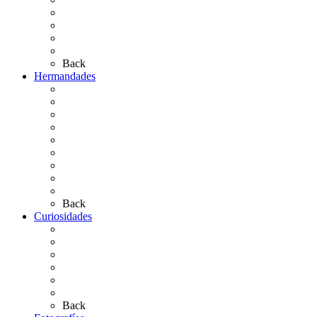
Las Ermitas
El Retablo
Bibliografía
Artículos de autor
Back
Hermandades
Situación de Simpecados 2026
Carteles Rocío 2026
Hermandades y Agrupaciones
Presentación de Hermandades 2026
Los Simpecados Hdades. Filiales
Simpecados Hdades. No Filiales
Las Medallas
Las Carretas
Las Casas de Hermandad
Back
Curiosidades
Las abuelas almonteñas
El techo de la Ermita
Exvotos del Rocío
Saca de Yeguas 2025
El Rocío Chico
Más curiosidades…
Back