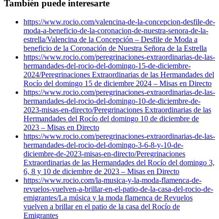
También puede interesarte
https://www.rocio.com/valencina-de-la-concepcion-desfile-de-
moda-a-beneficio-de-la-coronacion-de-nuestra-senora-de-la-
estrella/
Valencina de la Concepción – Desfile de Moda a
beneficio de la Coronación de Nuestra Señora de la Estrella
https://www.rocio.com/peregrinaciones-extraordinarias-de-las-
hermandades-del-rocio-del-domingo-15-de-diciembre-
2024/
Peregrinaciones Extraordinarias de las Hermandades del
Rocío del domingo 15 de diciembre 2024 – Misas en Directo
https://www.rocio.com/peregrinaciones-extraordinarias-de-las-
hermandades-del-rocio-del-domingo-10-de-diciembre-de-
2023-misas-en-directo/
Peregrinaciones Extraordinarias de las
Hermandades del Rocío del domingo 10 de diciembre de
2023 – Misas en Directo
https://www.rocio.com/peregrinaciones-extraordinarias-de-las-
hermandades-del-rocio-del-domingo-3-6-8-y-10-de-
diciembre-de-2023-misas-en-directo/
Peregrinaciones
Extraordinarias de las Hermandades del Rocío del domingo 3,
6, 8 y 10 de diciembre de 2023 – Misas en Directo
https://www.rocio.com/la-musica-y-la-moda-flamenca-de-
revuelos-vuelven-a-brillar-en-el-patio-de-la-casa-del-rocio-de-
emigrantes/
La música y la moda flamenca de Revuelos
vuelven a brillar en el patio de la casa del Rocío de
Emigrantes