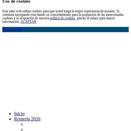
Uso de cookies
Este sitio web utiliza cookies para que usted tenga la mejor experiencia de usuario. Si
continúa navegando está dando su consentimiento para la aceptación de las mencionadas
cookies y la aceptación de nuestra
política de cookies
, pinche el enlace para mayor
información.
ACEPTAR
Rocio.com
Inicio
Romería 2026
Programa Romería 2026
Salto de la reja 2026