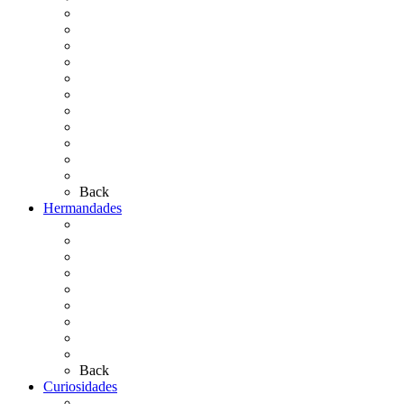
La Coronación
Cronología
El Rocío Chico
El Traslado
El Camino Europeo
¿Qué sabes del Rocío?
Personajes Ilustres del Rocío
Las Ermitas
El Retablo
Bibliografía
Artículos de autor
Back
Hermandades
Situación de Simpecados 2026
Carteles Rocío 2026
Hermandades y Agrupaciones
Presentación de Hermandades 2026
Los Simpecados Hdades. Filiales
Simpecados Hdades. No Filiales
Las Medallas
Las Carretas
Las Casas de Hermandad
Back
Curiosidades
Las abuelas almonteñas