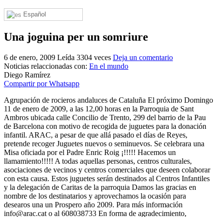
El traslado cada siete años
Español
¿Cuales son los actos principales que se celebran en el
Rocío?
Una joguina per un somriure
Quiero hacer el camino,¿que tengo que hacer?
6 de enero, 2009
Leída 3304 veces
Deja un comentario
Noticias relaccionadas con:
En el mundo
En el Rocío, ¿dónde me alojo?
Diego Ramírez
Compartir por Whatsapp
Agrupación de rocieros andaluces de Cataluña El próximo Domingo
11 de enero de 2009, a las 12,00 horas en la Parroquia de Sant
Ambros ubicada calle Concilio de Trento, 299 del barrio de la Pau
de Barcelona con motivo de recogida de juguetes para la donación
infantil. ARAC, a pesar de que allá pasado el días de Reyes,
pretende recoger Juguetes nuevos o seminuevos. Se celebrara una
Misa oficiada por el Padre Enric Roig ¡!!!!! Hacemos un
llamamiento!!!!! A todas aquellas personas, centros culturales,
asociaciones de vecinos y centros comerciales que deseen colaborar
con esta causa. Estos juguetes serán destinados al Centros Infantiles
y la delegación de Caritas de la parroquia Damos las gracias en
nombre de los destinatarios y aprovechamos la ocasión para
desearos una un Prospero año 2009. Para más información
info@arac.cat o al 608038733 En forma de agradecimiento,