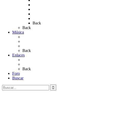
Rocio 2015
Rocío 2018
Rocío 2019
Rocío 2022
Rocío 2023
Back
Back
Música
Sevillanas
Salves a La Virgen del Rocío
Videos
Back
Enlaces
Al Rocío
Coros Rocieros
Back
Foro
Buscar