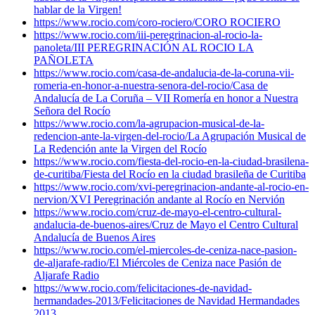
hablar de la Virgen!
https://www.rocio.com/coro-rociero/
CORO ROCIERO
https://www.rocio.com/iii-peregrinacion-al-rocio-la-
panoleta/
III PEREGRINACIÓN AL ROCIO LA
PAÑOLETA
https://www.rocio.com/casa-de-andalucia-de-la-coruna-vii-
romeria-en-honor-a-nuestra-senora-del-rocio/
Casa de
Andalucía de La Coruña – VII Romería en honor a Nuestra
Señora del Rocío
https://www.rocio.com/la-agrupacion-musical-de-la-
redencion-ante-la-virgen-del-rocio/
La Agrupación Musical de
La Redención ante la Virgen del Rocío
https://www.rocio.com/fiesta-del-rocio-en-la-ciudad-brasilena-
de-curitiba/
Fiesta del Rocío en la ciudad brasileña de Curitiba
https://www.rocio.com/xvi-peregrinacion-andante-al-rocio-en-
nervion/
XVI Peregrinación andante al Rocío en Nervión
https://www.rocio.com/cruz-de-mayo-el-centro-cultural-
andalucia-de-buenos-aires/
Cruz de Mayo el Centro Cultural
Andalucía de Buenos Aires
https://www.rocio.com/el-miercoles-de-ceniza-nace-pasion-
de-aljarafe-radio/
El Miércoles de Ceniza nace Pasión de
Aljarafe Radio
https://www.rocio.com/felicitaciones-de-navidad-
hermandades-2013/
Felicitaciones de Navidad Hermandades
2013