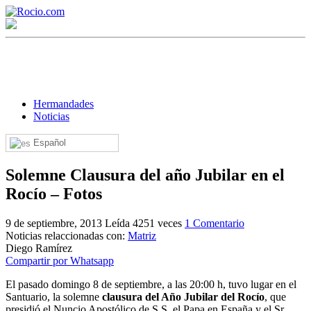
Hermandades
Noticias
Español
¡Bienvenido! Soy el asistente virtual de rocio.com.
Solemne Clausura del año Jubilar en el
¿En qué puedo ayudarte?
Rocío – Fotos
9 de septiembre, 2013
Leída 4251 veces
1 Comentario
Historia de la Virgen del Rocío
Noticias relaccionadas con:
Matriz
Diego Ramírez
¿Cuándo es la romería del Rocío?
Compartir por Whatsapp
¿Cuántas hermandades participan en la romería?
El pasado domingo 8 de septiembre, a las 20:00 h, tuvo lugar en el
Santuario, la solemne
clausura del Año Jubilar del Rocío
, que
¿Cuándo se construyó la primera ermita?
presidió el Nuncio Apostólico de S.S. el Papa en España y el Sr.