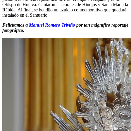
Obispo de Huelva. Cantaron las corales de Hinojos y Santa María la
El traslado cada siete años
Rábida. Al final, se bendijo un azulejo conmemorativo que quedará
instalado en el Santuario.
¿Cuales son los actos principales que se celebran en el
Rocío?
Felicitamos a
Manuel Romero Triviño
por tan mágnifico reportaje
Quiero hacer el camino,¿que tengo que hacer?
fotográfico.
En el Rocío, ¿dónde me alojo?