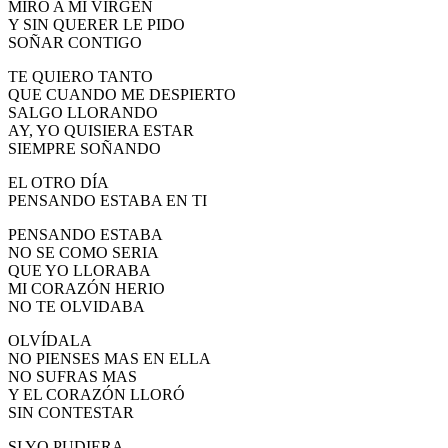
MIRO A MI VIRGEN
El traslado cada siete años
Y SIN QUERER LE PIDO
SOÑAR CONTIGO
¿Cuales son los actos principales que se celebran en el
Rocío?
TE QUIERO TANTO
QUE CUANDO ME DESPIERTO
Quiero hacer el camino,¿que tengo que hacer?
SALGO LLORANDO
AY, YO QUISIERA ESTAR
En el Rocío, ¿dónde me alojo?
SIEMPRE SOÑANDO
EL OTRO DÍA
PENSANDO ESTABA EN TI
PENSANDO ESTABA
NO SE COMO SERIA
QUE YO LLORABA
MI CORAZÓN HERIO
NO TE OLVIDABA
OLVÍDALA
NO PIENSES MAS EN ELLA
NO SUFRAS MAS
Y EL CORAZÓN LLORÓ
SIN CONTESTAR
SI YO PUDIERA