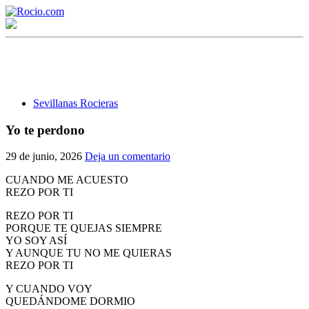
Sevillanas Rocieras
Yo te perdono
¡Bienvenido! Soy el asistente virtual de rocio.com.
29 de junio, 2026
Deja un comentario
¿En qué puedo ayudarte?
CUANDO ME ACUESTO
REZO POR TI
REZO POR TI
Historia de la Virgen del Rocío
PORQUE TE QUEJAS SIEMPRE
YO SOY ASÍ
¿Cuándo es la romería del Rocío?
Y AUNQUE TU NO ME QUIERAS
REZO POR TI
¿Cuántas hermandades participan en la romería?
Y CUANDO VOY
¿Cuándo se construyó la primera ermita?
QUEDÁNDOME DORMIO