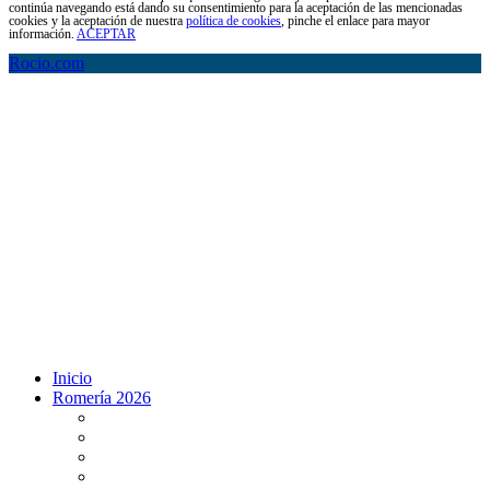
continúa navegando está dando su consentimiento para la aceptación de las mencionadas
cookies y la aceptación de nuestra
política de cookies
, pinche el enlace para mayor
información.
ACEPTAR
Rocio.com
Inicio
Romería 2026
Programa Romería 2026
Salto de la reja 2026
Salida y Entrada de la Virgen 2026
Presentación Hdades EN DIRECTO