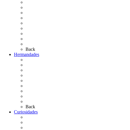
El Rocío Chico
El Traslado
El Camino Europeo
¿Qué sabes del Rocío?
Personajes Ilustres del Rocío
Las Ermitas
El Retablo
Bibliografía
Artículos de autor
Back
Hermandades
Situación de Simpecados 2026
Carteles Rocío 2026
Hermandades y Agrupaciones
Presentación de Hermandades 2026
Los Simpecados Hdades. Filiales
Simpecados Hdades. No Filiales
Las Medallas
Las Carretas
Las Casas de Hermandad
Back
Curiosidades
Las abuelas almonteñas
El techo de la Ermita
Exvotos del Rocío