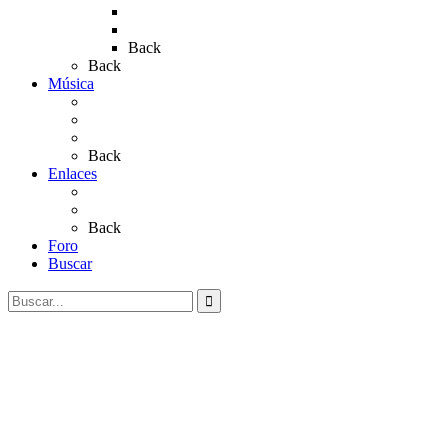
Rocío 2022
Rocío 2023
Back
Back
Música
Sevillanas
Salves a La Virgen del Rocío
Videos
Back
Enlaces
Al Rocío
Coros Rocieros
Back
Foro
Buscar