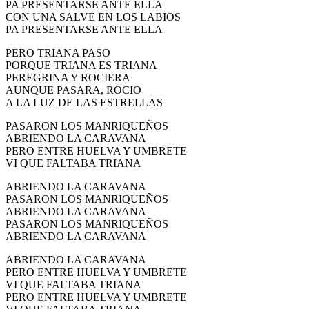
PA PRESENTARSE ANTE ELLA
El traslado cada siete años
CON UNA SALVE EN LOS LABIOS
PA PRESENTARSE ANTE ELLA
¿Cuales son los actos principales que se celebran en el
Rocío?
PERO TRIANA PASO
PORQUE TRIANA ES TRIANA
Quiero hacer el camino,¿que tengo que hacer?
PEREGRINA Y ROCIERA
AUNQUE PASARA, ROCIO
En el Rocío, ¿dónde me alojo?
A LA LUZ DE LAS ESTRELLAS
PASARON LOS MANRIQUEÑOS
ABRIENDO LA CARAVANA
PERO ENTRE HUELVA Y UMBRETE
VI QUE FALTABA TRIANA
ABRIENDO LA CARAVANA
PASARON LOS MANRIQUEÑOS
ABRIENDO LA CARAVANA
PASARON LOS MANRIQUEÑOS
ABRIENDO LA CARAVANA
ABRIENDO LA CARAVANA
PERO ENTRE HUELVA Y UMBRETE
VI QUE FALTABA TRIANA
PERO ENTRE HUELVA Y UMBRETE