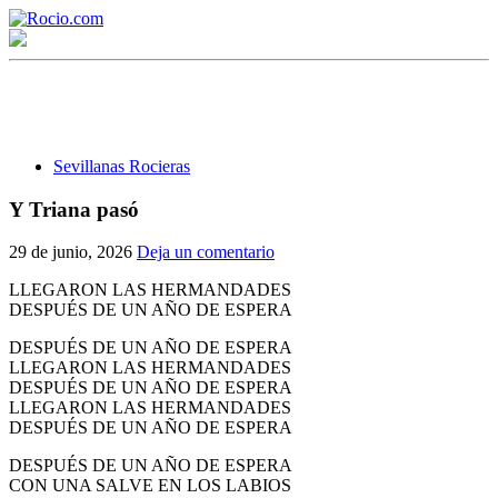
Sevillanas Rocieras
Y Triana pasó
¡Bienvenido! Soy el asistente virtual de rocio.com.
29 de junio, 2026
Deja un comentario
¿En qué puedo ayudarte?
LLEGARON LAS HERMANDADES
DESPUÉS DE UN AÑO DE ESPERA
DESPUÉS DE UN AÑO DE ESPERA
Historia de la Virgen del Rocío
LLEGARON LAS HERMANDADES
DESPUÉS DE UN AÑO DE ESPERA
¿Cuándo es la romería del Rocío?
LLEGARON LAS HERMANDADES
DESPUÉS DE UN AÑO DE ESPERA
¿Cuántas hermandades participan en la romería?
DESPUÉS DE UN AÑO DE ESPERA
¿Cuándo se construyó la primera ermita?
CON UNA SALVE EN LOS LABIOS