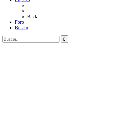
Al Rocío
Coros Rocieros
Back
Foro
Buscar