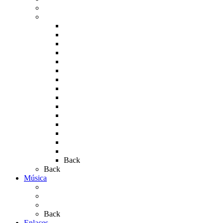
Carteles del Rocío
Fotos de la romería
Rocío 2005
Rocío 2006
Rocío 2007
Rocío 2008
Rocío 2009
Rocío 2010
Rocío 2011
Rocío 2012
Rocío 2013
Rocío 2017
Rocio 2015
Rocío 2018
Rocío 2019
Rocío 2022
Rocío 2023
Back
Back
Música
Sevillanas
Salves a La Virgen del Rocío
Videos
Back
Enlaces