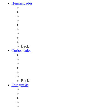
Hermandades
Situación de Simpecados 2026
Carteles Rocío 2026
Hermandades y Agrupaciones
Presentación de Hermandades 2026
Los Simpecados Hdades. Filiales
Simpecados Hdades. No Filiales
Las Medallas
Las Carretas
Las Casas de Hermandad
Back
Curiosidades
Las abuelas almonteñas
El techo de la Ermita
Exvotos del Rocío
Saca de Yeguas 2025
El Rocío Chico
Más curiosidades…
Back
Fotografías
Galería Fotográfica
Fotos antiguas
Fotos de Las Carretas
Fotos de la Virgen
La Virgen en el Simpecado