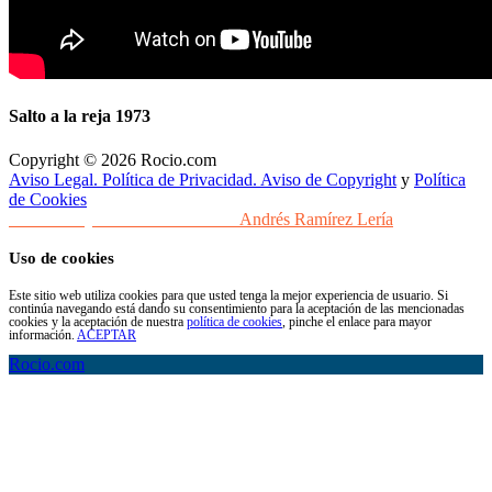
Salto a la reja 1973
Copyright © 2026 Rocio.com
Aviso Legal. Política de Privacidad. Aviso de Copyright
y
Política
de Cookies
Desarrollo y Diseño Web Sevilla
Andrés Ramírez Lería
Uso de cookies
Este sitio web utiliza cookies para que usted tenga la mejor experiencia de usuario. Si
continúa navegando está dando su consentimiento para la aceptación de las mencionadas
cookies y la aceptación de nuestra
política de cookies
, pinche el enlace para mayor
información.
ACEPTAR
Rocio.com