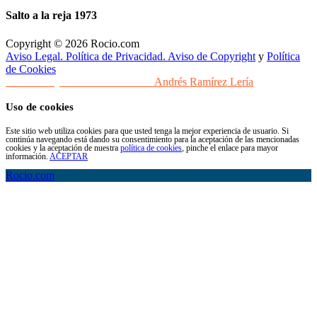
Salto a la reja 1973
Copyright © 2026 Rocio.com
Aviso Legal. Política de Privacidad. Aviso de Copyright
y
Política
de Cookies
Desarrollo y Diseño Web Sevilla
Andrés Ramírez Lería
Uso de cookies
Este sitio web utiliza cookies para que usted tenga la mejor experiencia de usuario. Si
continúa navegando está dando su consentimiento para la aceptación de las mencionadas
cookies y la aceptación de nuestra
política de cookies
, pinche el enlace para mayor
información.
ACEPTAR
Rocio.com