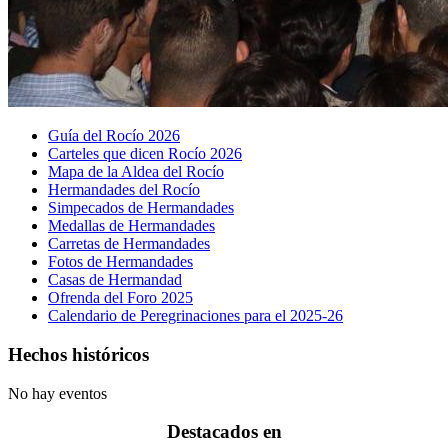
Guía del Rocío 2026
Carteles que dicen Rocío 2026
Mapa de la Aldea del Rocío
Hermandades del Rocío
Simpecados de Hermandades
Medallas de Hermandades
Carretas de Hermandades
Fotos de Hermandades
Casas de Hermandad
Ofrenda del Foro 2025
Calendario de Peregrinaciones para el 2025-26
Hechos históricos
No hay eventos
Destacados en