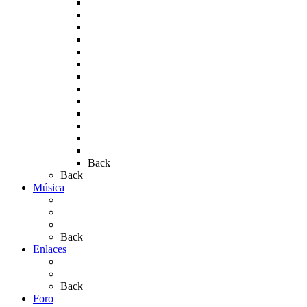
Rocío 2007
Rocío 2008
Rocío 2009
Rocío 2010
Rocío 2011
Rocío 2012
Rocío 2013
Rocío 2017
Rocio 2015
Rocío 2018
Rocío 2019
Rocío 2022
Rocío 2023
Back
Back
Música
Sevillanas
Salves a La Virgen del Rocío
Videos
Back
Enlaces
Al Rocío
Coros Rocieros
Back
Foro