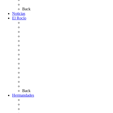
Preguntas frecuentes
Back
Noticias
El Rocío
Qué es el Rocío
La Leyenda
Ir al Rocío
La Virgen del Rocío
La Coronación
Cronología
El Rocío Chico
El Traslado
El Camino Europeo
¿Qué sabes del Rocío?
Personajes Ilustres del Rocío
Las Ermitas
El Retablo
Bibliografía
Artículos de autor
Back
Hermandades
Situación de Simpecados 2026
Carteles Rocío 2026
Hermandades y Agrupaciones