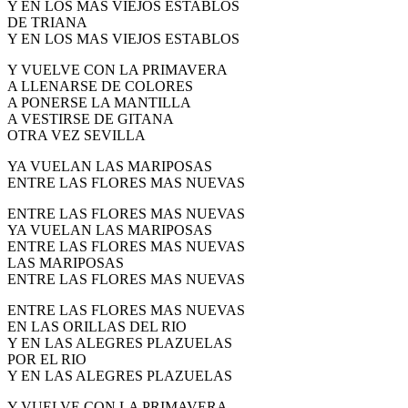
Y EN LOS MAS VIEJOS ESTABLOS
El traslado cada siete años
DE TRIANA
Y EN LOS MAS VIEJOS ESTABLOS
¿Cuales son los actos principales que se celebran en el
Rocío?
Y VUELVE CON LA PRIMAVERA
A LLENARSE DE COLORES
Quiero hacer el camino,¿que tengo que hacer?
A PONERSE LA MANTILLA
A VESTIRSE DE GITANA
En el Rocío, ¿dónde me alojo?
OTRA VEZ SEVILLA
YA VUELAN LAS MARIPOSAS
ENTRE LAS FLORES MAS NUEVAS
ENTRE LAS FLORES MAS NUEVAS
YA VUELAN LAS MARIPOSAS
ENTRE LAS FLORES MAS NUEVAS
LAS MARIPOSAS
ENTRE LAS FLORES MAS NUEVAS
ENTRE LAS FLORES MAS NUEVAS
EN LAS ORILLAS DEL RIO
Y EN LAS ALEGRES PLAZUELAS
POR EL RIO
Y EN LAS ALEGRES PLAZUELAS
Y VUELVE CON LA PRIMAVERA