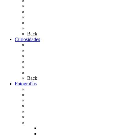
Presentación de Hermandades 2026
Los Simpecados Hdades. Filiales
Simpecados Hdades. No Filiales
Las Medallas
Las Carretas
Las Casas de Hermandad
Back
Curiosidades
Las abuelas almonteñas
El techo de la Ermita
Exvotos del Rocío
Saca de Yeguas 2025
El Rocío Chico
Más curiosidades…
Back
Fotografías
Galería Fotográfica
Fotos antiguas
Fotos de Las Carretas
Fotos de la Virgen
La Virgen en el Simpecado
Carteles del Rocío
Fotos de la romería
Rocío 2005
Rocío 2006