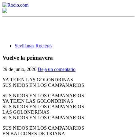
Sevillanas Rocieras
Vuelve la primavera
¡Bienvenido! Soy el asistente virtual de rocio.com.
29 de junio, 2026
Deja un comentario
¿En qué puedo ayudarte?
YA TEJEN LAS GOLONDRINAS
SUS NIDOS EN LOS CAMPANARIOS
SUS NIDOS EN LOS CAMPANARIOS
Historia de la Virgen del Rocío
YA TEJEN LAS GOLONDRINAS
SUS NIDOS EN LOS CAMPANARIOS
¿Cuándo es la romería del Rocío?
LAS GOLONDRINAS
SUS NIDOS EN LOS CAMPANARIOS
¿Cuántas hermandades participan en la romería?
SUS NIDOS EN LOS CAMPANARIOS
¿Cuándo se construyó la primera ermita?
EN BALCONES DE TRIANA