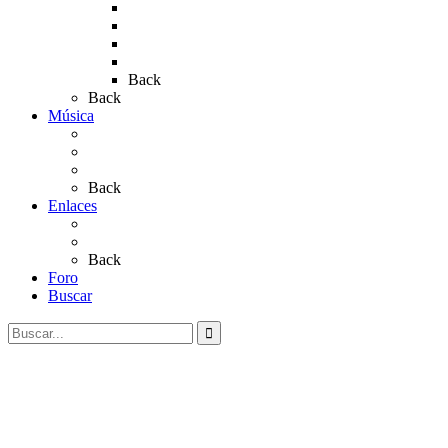
Rocío 2018
Rocío 2019
Rocío 2022
Rocío 2023
Back
Back
Música
Sevillanas
Salves a La Virgen del Rocío
Videos
Back
Enlaces
Al Rocío
Coros Rocieros
Back
Foro
Buscar