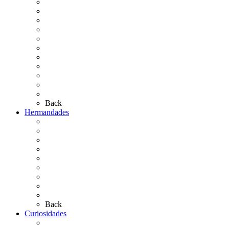
La Coronación
Cronología
El Rocío Chico
El Traslado
El Camino Europeo
¿Qué sabes del Rocío?
Personajes Ilustres del Rocío
Las Ermitas
El Retablo
Bibliografía
Artículos de autor
Back
Hermandades
Situación de Simpecados 2026
Carteles Rocío 2026
Hermandades y Agrupaciones
Presentación de Hermandades 2026
Los Simpecados Hdades. Filiales
Simpecados Hdades. No Filiales
Las Medallas
Las Carretas
Las Casas de Hermandad
Back
Curiosidades
Las abuelas almonteñas