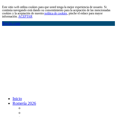
Este sitio web utiliza cookies para que usted tenga la mejor experiencia de usuario. Si
continúa navegando está dando su consentimiento para la aceptación de las mencionadas
cookies y la aceptación de nuestra
política de cookies
, pinche el enlace para mayor
información.
ACEPTAR
Rocio.com
Inicio
Romería 2026
Programa Romería 2026
Salto de la reja 2026