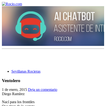
¡Bienvenido! Soy el asistente virtual de rocio.com.
¿En qué puedo ayudarte?
Sevillanas Rocieras
Historia de la Virgen del Rocío
Ventolero
¿Cuándo es la romería del Rocío?
1 de enero, 2015
Deja un comentario
¿Cuántas hermandades participan en la romería?
Diego Ramírez
Nací para los frontiles
¿Cuándo se construyó la primera ermita?