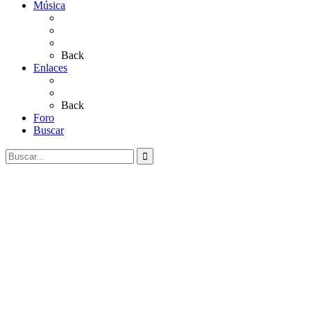
Música
Sevillanas
Salves a La Virgen del Rocío
Videos
Back
Enlaces
Al Rocío
Coros Rocieros
Back
Foro
Buscar