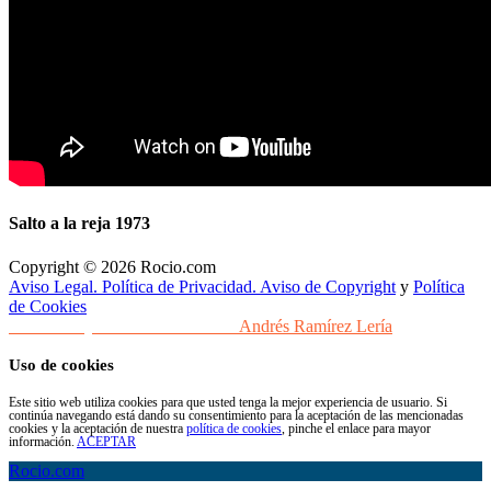
Salto a la reja 1973
Copyright © 2026 Rocio.com
Aviso Legal. Política de Privacidad. Aviso de Copyright
y
Política
de Cookies
Desarrollo y Diseño Web Sevilla
Andrés Ramírez Lería
Uso de cookies
Este sitio web utiliza cookies para que usted tenga la mejor experiencia de usuario. Si
continúa navegando está dando su consentimiento para la aceptación de las mencionadas
cookies y la aceptación de nuestra
política de cookies
, pinche el enlace para mayor
información.
ACEPTAR
Rocio.com