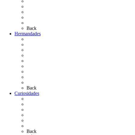
Personajes Ilustres del Rocío
Las Ermitas
El Retablo
Bibliografía
Artículos de autor
Back
Hermandades
Situación de Simpecados 2026
Carteles Rocío 2026
Hermandades y Agrupaciones
Presentación de Hermandades 2026
Los Simpecados Hdades. Filiales
Simpecados Hdades. No Filiales
Las Medallas
Las Carretas
Las Casas de Hermandad
Back
Curiosidades
Las abuelas almonteñas
El techo de la Ermita
Exvotos del Rocío
Saca de Yeguas 2025
El Rocío Chico
Más curiosidades…
Back