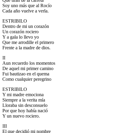
Que tiran de la carreta
Soy uno más que al Rocío
El traslado cada siete años
Cada año vuelve a verla.
¿Cuales son los actos principales que se celebran en el
Rocío?
ESTRIBILO
Dentro de mi un corazón
Quiero hacer el camino,¿que tengo que hacer?
Un corazón rociero
Y a gala lo llevo yo
En el Rocío, ¿dónde me alojo?
Que me arrodille el primero
Frente a la madre de dios.
II
Aun recuerdo los momentos
De aquel mi primer camino
Fui bautizao en el quema
Como cualquier peregrino
ESTRIBILO
Y mi madre emociona
Siempre a la verita mía
Lloraba sin desconsuelo
Por que hoy había nació
Y un nuevo rociero.
III
El que decidió mi nombre