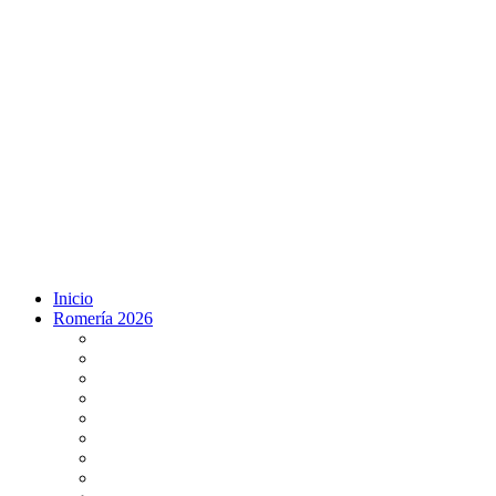
Inicio
Romería 2026
Programa Romería 2026
Salto de la reja 2026
Salida y Entrada de la Virgen 2026
Presentación Hdades EN DIRECTO
Misa de Pentecostés 2026 en DIRECTO
Situación Simpecados 2026
Paso por Coria del Río 2026
Paso Vado de Quema 2026