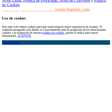
Aviso Legal. Política de Privacidad. Aviso de Copyright
y
Política
de Cookies
Desarrollo y Diseño Web Sevilla
Andrés Ramírez Lería
Uso de cookies
Este sitio web utiliza cookies para que usted tenga la mejor experiencia de usuario. Si
continúa navegando está dando su consentimiento para la aceptación de las mencionadas
cookies y la aceptación de nuestra
política de cookies
, pinche el enlace para mayor
información.
ACEPTAR
Rocio.com