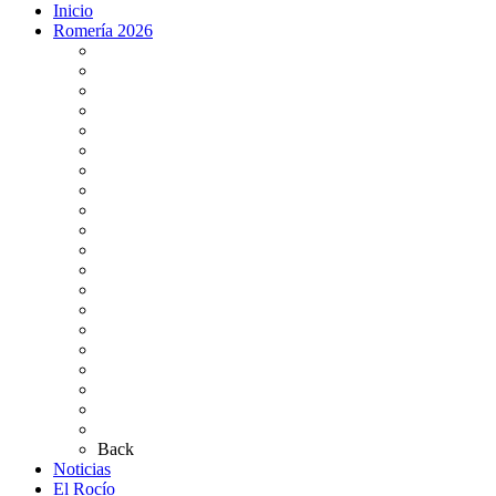
Inicio
Romería 2026
Programa Romería 2026
Salto de la reja 2026
Salida y Entrada de la Virgen 2026
Presentación Hdades EN DIRECTO
Misa de Pentecostés 2026 en DIRECTO
Situación Simpecados 2026
Paso por Coria del Río 2026
Paso Vado de Quema 2026
Paso por Villamanrique 2026
Paso por La Puebla del Río 2026
Paso por Bajo de Guía 2026
Bus Damas Horarios 2026
Momentos del Camino 2026
Tarifas aparcamientos
Altares de Culto 2026
Pases Romería 2026
Carteles Rocío 2026
Plano de la Aldea
Planos de los caminos
Preguntas frecuentes
Back
Noticias
El Rocío