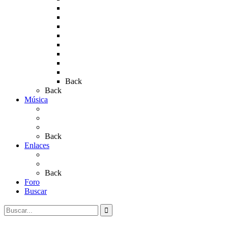
Rocío 2012
Rocío 2013
Rocío 2017
Rocio 2015
Rocío 2018
Rocío 2019
Rocío 2022
Rocío 2023
Back
Back
Música
Sevillanas
Salves a La Virgen del Rocío
Videos
Back
Enlaces
Al Rocío
Coros Rocieros
Back
Foro
Buscar