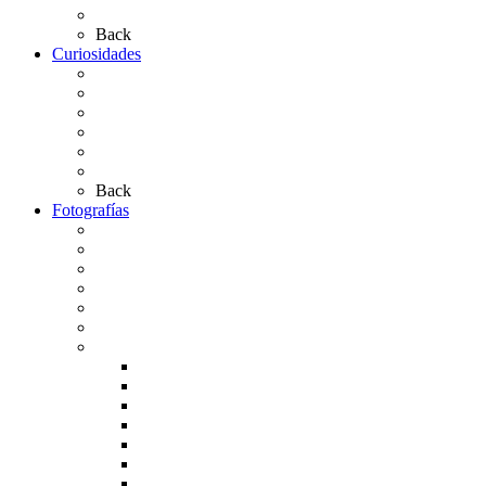
Las Casas de Hermandad
Back
Curiosidades
Las abuelas almonteñas
El techo de la Ermita
Exvotos del Rocío
Saca de Yeguas 2025
El Rocío Chico
Más curiosidades…
Back
Fotografías
Galería Fotográfica
Fotos antiguas
Fotos de Las Carretas
Fotos de la Virgen
La Virgen en el Simpecado
Carteles del Rocío
Fotos de la romería
Rocío 2005
Rocío 2006
Rocío 2007
Rocío 2008
Rocío 2009
Rocío 2010
Rocío 2011