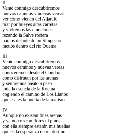
II
El traslado cada siete años
Vente conmigo descubriremos
nuevos caminos y nuevas vereas
¿Cuales son los actos principales que se celebran en el
ver como vienen del Aljarafe
Rocío?
tirar por bueyes altas carretas
y viviremos las emociones
Quiero hacer el camino,¿que tengo que hacer?
rezando la Salve rociera
paraos delante de un Simpecao
En el Rocío, ¿dónde me alojo?
metios dentro del rio Quema.
III
Vente conmigo descubriremos
nuevos caminos y nuevas vereas
conoceremos desde el Condao
como disfrutan por las arenas
y sentiremos pasito a paso
toda la esencia de la Rocina
cogiendo el camino de Los Llanos
que esa es la puerta de la marisma.
IV
Aunque no existan finas arenas
y ya no crezcan flores ni pinos
con ella siempre estarán mis huellas
que es la esperanza de mi destino