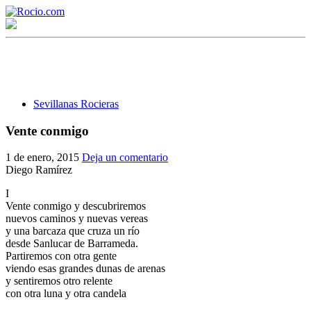
Sevillanas Rocieras
Vente conmigo
¡Bienvenido! Soy el asistente virtual de rocio.com.
1 de enero, 2015
Deja un comentario
Diego Ramírez
¿En qué puedo ayudarte?
I
Vente conmigo y descubriremos
nuevos caminos y nuevas vereas
Historia de la Virgen del Rocío
y una barcaza que cruza un río
desde Sanlucar de Barrameda.
¿Cuándo es la romería del Rocío?
Partiremos con otra gente
viendo esas grandes dunas de arenas
¿Cuántas hermandades participan en la romería?
y sentiremos otro relente
con otra luna y otra candela
¿Cuándo se construyó la primera ermita?