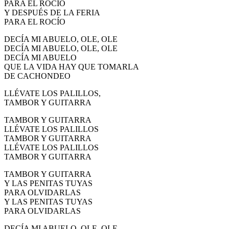
PARA EL ROCÍO
El traslado cada siete años
Y DESPUÉS DE LA FERIA
PARA EL ROCÍO
¿Cuales son los actos principales que se celebran en el
Rocío?
DECÍA MI ABUELO, OLE, OLE
DECÍA MI ABUELO, OLE, OLE
Quiero hacer el camino,¿que tengo que hacer?
DECÍA MI ABUELO
QUE LA VIDA HAY QUE TOMARLA
En el Rocío, ¿dónde me alojo?
DE CACHONDEO
LLÉVATE LOS PALILLOS,
TAMBOR Y GUITARRA
TAMBOR Y GUITARRA
LLÉVATE LOS PALILLOS
TAMBOR Y GUITARRA
LLÉVATE LOS PALILLOS
TAMBOR Y GUITARRA
TAMBOR Y GUITARRA
Y LAS PENITAS TUYAS
PARA OLVIDARLAS
Y LAS PENITAS TUYAS
PARA OLVIDARLAS
DECÍA MI ABUELO, OLE, OLE