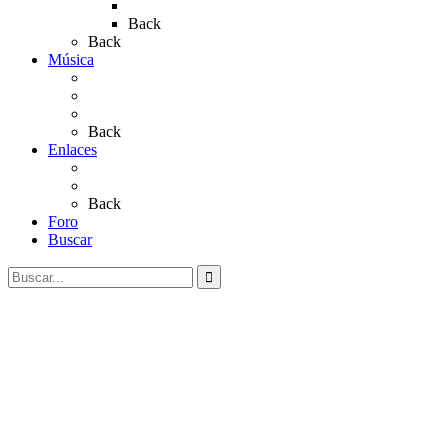
Rocío 2023
Back
Back
Música
Sevillanas
Salves a La Virgen del Rocío
Videos
Back
Enlaces
Al Rocío
Coros Rocieros
Back
Foro
Buscar