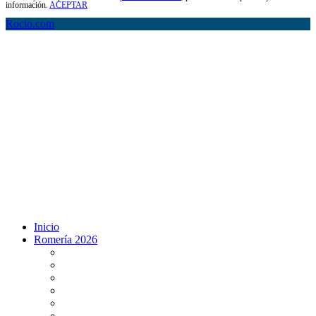
información.
ACEPTAR
Rocio.com
Inicio
Romería 2026
Programa Romería 2026
Salto de la reja 2026
Salida y Entrada de la Virgen 2026
Presentación Hdades EN DIRECTO
Misa de Pentecostés 2026 en DIRECTO
Situación Simpecados 2026