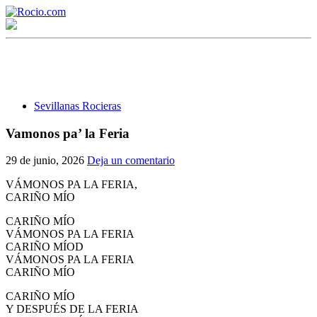
Sevillanas Rocieras
Vamonos pa’ la Feria
¡Bienvenido! Soy el asistente virtual de rocio.com.
29 de junio, 2026
Deja un comentario
¿En qué puedo ayudarte?
VÁMONOS PA LA FERIA,
CARIÑO MÍO
CARIÑO MÍO
Historia de la Virgen del Rocío
VÁMONOS PA LA FERIA
CARIÑO MÍOD
¿Cuándo es la romería del Rocío?
VÁMONOS PA LA FERIA
CARIÑO MÍO
¿Cuántas hermandades participan en la romería?
CARIÑO MÍO
¿Cuándo se construyó la primera ermita?
Y DESPUÉS DE LA FERIA