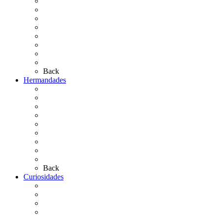
El Traslado
El Camino Europeo
¿Qué sabes del Rocío?
Personajes Ilustres del Rocío
Las Ermitas
El Retablo
Bibliografía
Artículos de autor
Back
Hermandades
Situación de Simpecados 2026
Carteles Rocío 2026
Hermandades y Agrupaciones
Presentación de Hermandades 2026
Los Simpecados Hdades. Filiales
Simpecados Hdades. No Filiales
Las Medallas
Las Carretas
Las Casas de Hermandad
Back
Curiosidades
Las abuelas almonteñas
El techo de la Ermita
Exvotos del Rocío
Saca de Yeguas 2025