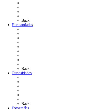
Las Ermitas
El Retablo
Bibliografía
Artículos de autor
Back
Hermandades
Situación de Simpecados 2026
Carteles Rocío 2026
Hermandades y Agrupaciones
Presentación de Hermandades 2026
Los Simpecados Hdades. Filiales
Simpecados Hdades. No Filiales
Las Medallas
Las Carretas
Las Casas de Hermandad
Back
Curiosidades
Las abuelas almonteñas
El techo de la Ermita
Exvotos del Rocío
Saca de Yeguas 2025
El Rocío Chico
Más curiosidades…
Back
Fotografías