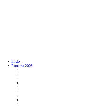
Inicio
Romería 2026
Programa Romería 2026
Salto de la reja 2026
Salida y Entrada de la Virgen 2026
Presentación Hdades EN DIRECTO
Misa de Pentecostés 2026 en DIRECTO
Situación Simpecados 2026
Paso por Coria del Río 2026
Paso Vado de Quema 2026
Paso por Villamanrique 2026