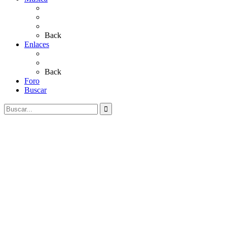
Sevillanas
Salves a La Virgen del Rocío
Videos
Back
Enlaces
Al Rocío
Coros Rocieros
Back
Foro
Buscar