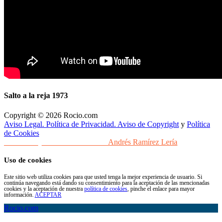
Salto a la reja 1973
Copyright © 2026 Rocio.com
Aviso Legal. Política de Privacidad. Aviso de Copyright
y
Política
de Cookies
Desarrollo y Diseño Web Sevilla
Andrés Ramírez Lería
Uso de cookies
Este sitio web utiliza cookies para que usted tenga la mejor experiencia de usuario. Si
continúa navegando está dando su consentimiento para la aceptación de las mencionadas
cookies y la aceptación de nuestra
política de cookies
, pinche el enlace para mayor
información.
ACEPTAR
Rocio.com