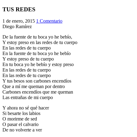
El traslado cada siete años
TUS REDES
¿Cuales son los actos principales que se celebran en el
1 de enero, 2015
1 Comentario
Rocío?
Diego Ramírez
Quiero hacer el camino,¿que tengo que hacer?
De la fuente de tu boca yo he bebío,
En el Rocío, ¿dónde me alojo?
Y estoy preso en las redes de tu cuerpo
En las redes de tu cuerpo
En la fuente de tu boca yo he bebío
Y estoy preso de tu cuerpo
En tu boca yo he bebío y estoy preso
En las redes de tu cuerpo
En las redes de tu cuerpo
Y tus besos son carbones encendíos
Que a mí me queman por dentro
Carbones encendíos que me queman
Las entrañas de mi cuerpo
Y ahora no sé qué hacer
Si besarte los labios
O morirme de sed
O pasar el calvario
De no volverte a ver