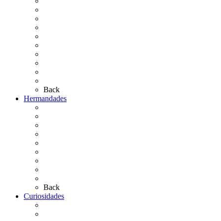
Cronología
El Rocío Chico
El Traslado
El Camino Europeo
¿Qué sabes del Rocío?
Personajes Ilustres del Rocío
Las Ermitas
El Retablo
Bibliografía
Artículos de autor
Back
Hermandades
Situación de Simpecados 2026
Carteles Rocío 2026
Hermandades y Agrupaciones
Presentación de Hermandades 2026
Los Simpecados Hdades. Filiales
Simpecados Hdades. No Filiales
Las Medallas
Las Carretas
Las Casas de Hermandad
Back
Curiosidades
Las abuelas almonteñas
El techo de la Ermita