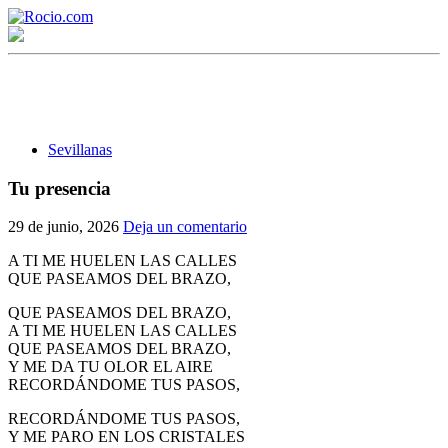
Sevillanas
Tu presencia
¡Bienvenido! Soy el asistente virtual de rocio.com.
29 de junio, 2026
Deja un comentario
¿En qué puedo ayudarte?
A TI ME HUELEN LAS CALLES
QUE PASEAMOS DEL BRAZO,
QUE PASEAMOS DEL BRAZO,
Historia de la Virgen del Rocío
A TI ME HUELEN LAS CALLES
QUE PASEAMOS DEL BRAZO,
¿Cuándo es la romería del Rocío?
Y ME DA TU OLOR EL AIRE
RECORDÁNDOME TUS PASOS,
¿Cuántas hermandades participan en la romería?
RECORDÁNDOME TUS PASOS,
¿Cuándo se construyó la primera ermita?
Y ME PARO EN LOS CRISTALES