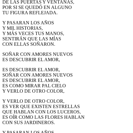
DE LAS PUERTAS Y VENTANAS,
El traslado cada siete años
POR SI SE QUEDÓ EN ALGUNO
TU FIGURA REFLEJADA.
¿Cuales son los actos principales que se celebran en el
Rocío?
Y PASARAN LOS AÑOS
Y MIL HISTORIAS,
Quiero hacer el camino,¿que tengo que hacer?
Y MÁS VECES TUS MANOS,
SENTIRÁN QUE LAS MÍAS
En el Rocío, ¿dónde me alojo?
CON ELLAS SOÑARON.
SOÑAR CON AMORES NUEVOS
ES DESCUBRIR EL AMOR,
ES DESCUBRIR EL AMOR,
SOÑAR CON AMORES NUEVOS
ES DESCUBRIR EL AMOR,
ES COMO MIRAR PAL CIELO
Y VERLO DE OTRO COLOR,
Y VERLO DE OTRO COLOR,
ES VER QUE EXISTEN ESTRELLAS
QUE HABLAN CON LOS LUCEROS,
ES OÍR COMO LAS FLORES HABLAN
CON SUS JARDINEROS.
Y PASARAN LOS AÑOS