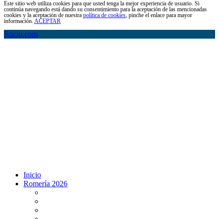
Este sitio web utiliza cookies para que usted tenga la mejor experiencia de usuario. Si
continúa navegando está dando su consentimiento para la aceptación de las mencionadas
cookies y la aceptación de nuestra
política de cookies
, pinche el enlace para mayor
información.
ACEPTAR
Rocio.com
Inicio
Romería 2026
Programa Romería 2026
Salto de la reja 2026
Salida y Entrada de la Virgen 2026
Presentación Hdades EN DIRECTO