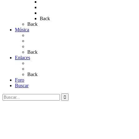
Rocío 2019
Rocío 2022
Rocío 2023
Back
Back
Música
Sevillanas
Salves a La Virgen del Rocío
Videos
Back
Enlaces
Al Rocío
Coros Rocieros
Back
Foro
Buscar