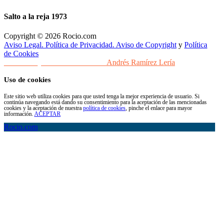
Salto a la reja 1973
Copyright © 2026 Rocio.com
Aviso Legal. Política de Privacidad. Aviso de Copyright
y
Política
de Cookies
Desarrollo y Diseño Web Sevilla
Andrés Ramírez Lería
Uso de cookies
Este sitio web utiliza cookies para que usted tenga la mejor experiencia de usuario. Si
continúa navegando está dando su consentimiento para la aceptación de las mencionadas
cookies y la aceptación de nuestra
política de cookies
, pinche el enlace para mayor
información.
ACEPTAR
Rocio.com