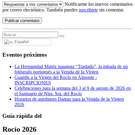
Notificarme los nuevos comentarios
por correo electrónico. También puedes
suscribirte
sin comentar.
Español
Eventos próximos
La Hermandad Matriz inaugura “Traslado”, la mirada de un
fotógrafo portugués a la Venida de la Virgen
Guardis a la Virgen del Rocío en Almonte -
INSCRIPCIONES
Celebraciones para la semana del 3 al 9 de agosto de 2026 en
el Santuario de Ntra. Sra. del Rocío
Horarios de autobuses Damas para la Venida de la Virgen
2026
Guía rápida del
Rocío 2026