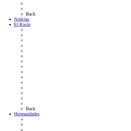
Planos de los caminos
Preguntas frecuentes
Back
Noticias
El Rocío
Qué es el Rocío
La Leyenda
Ir al Rocío
La Virgen del Rocío
La Coronación
Cronología
El Rocío Chico
El Traslado
El Camino Europeo
¿Qué sabes del Rocío?
Personajes Ilustres del Rocío
Las Ermitas
El Retablo
Bibliografía
Artículos de autor
Back
Hermandades
Situación de Simpecados 2026
Carteles Rocío 2026
Hermandades y Agrupaciones