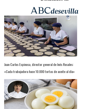
Juan Carlos Espinosa, director general de Inés Rosales:
«Cada trabajadora hace 10.000 tortas de aceite al día»