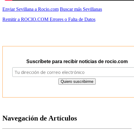
Enviar Sevillana a Rocio.com
Buscar más Sevillanas
Remitir a ROCIO.COM Errores o Falta de Datos
Suscríbete para recibir noticias de rocio.com
Navegación de Artículos