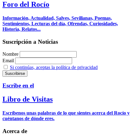
Foro del Rocío
Información, Actualidad, Salves, Sevillanas, Poemas,
Sentimientos, Lecturas del día, Ofrendas, Curiosidades,
Historia, Relatos...
Suscripción a Noticias
Nombre
Email
Si continúas, aceptas la política de privacidad
Escribe en el
Libro de Visitas
Escríbenos unas palabras de lo que sientes acerca del Rocío y
cuéntanos de dónde eres.
Acerca de