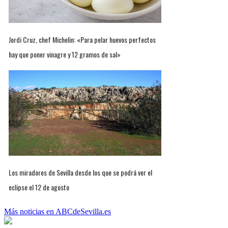
Jordi Cruz, chef Michelin: «Para pelar huevos perfectos
hay que poner vinagre y 12 gramos de sal»
Los miradores de Sevilla desde los que se podrá ver el
eclipse el 12 de agosto
Más noticias en ABCdeSevilla.es