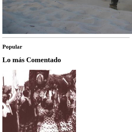
Popular
Lo más Comentado