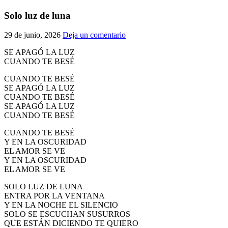
El traslado cada siete años
Solo luz de luna
¿Cuales son los actos principales que se celebran en el
29 de junio, 2026
Deja un comentario
Rocío?
Quiero hacer el camino,¿que tengo que hacer?
SE APAGÓ LA LUZ
CUANDO TE BESÉ
En el Rocío, ¿dónde me alojo?
CUANDO TE BESÉ
SE APAGÓ LA LUZ
CUANDO TE BESÉ
SE APAGÓ LA LUZ
CUANDO TE BESÉ
CUANDO TE BESÉ
Y EN LA OSCURIDAD
EL AMOR SE VE
Y EN LA OSCURIDAD
EL AMOR SE VE
SOLO LUZ DE LUNA
ENTRA POR LA VENTANA
Y EN LA NOCHE EL SILENCIO
SOLO SE ESCUCHAN SUSURROS
QUE ESTÁN DICIENDO TE QUIERO