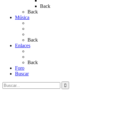
Rocío 2023
Back
Back
Música
Sevillanas
Salves a La Virgen del Rocío
Videos
Back
Enlaces
Al Rocío
Coros Rocieros
Back
Foro
Buscar