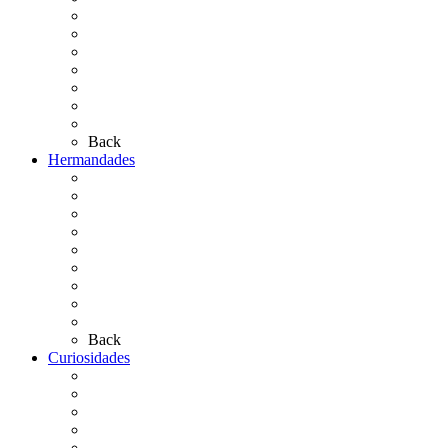
El Camino Europeo
¿Qué sabes del Rocío?
Personajes Ilustres del Rocío
Las Ermitas
El Retablo
Bibliografía
Artículos de autor
Back
Hermandades
Situación de Simpecados 2026
Carteles Rocío 2026
Hermandades y Agrupaciones
Presentación de Hermandades 2026
Los Simpecados Hdades. Filiales
Simpecados Hdades. No Filiales
Las Medallas
Las Carretas
Las Casas de Hermandad
Back
Curiosidades
Las abuelas almonteñas
El techo de la Ermita
Exvotos del Rocío
Saca de Yeguas 2025
El Rocío Chico