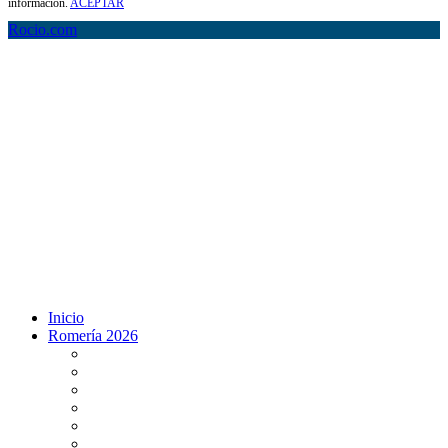
información.
ACEPTAR
Rocio.com
Inicio
Romería 2026
Programa Romería 2026
Salto de la reja 2026
Salida y Entrada de la Virgen 2026
Presentación Hdades EN DIRECTO
Misa de Pentecostés 2026 en DIRECTO
Situación Simpecados 2026