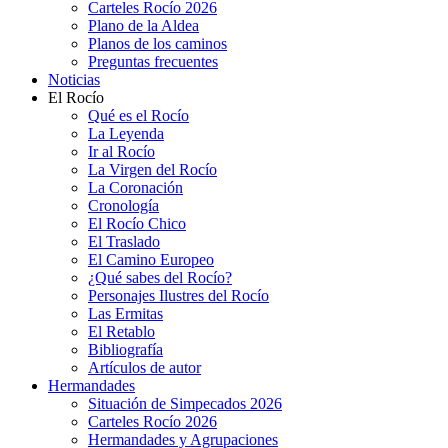
Carteles Rocío 2026
Plano de la Aldea
Planos de los caminos
Preguntas frecuentes
Noticias
El Rocío
Qué es el Rocío
La Leyenda
Ir al Rocío
La Virgen del Rocío
La Coronación
Cronología
El Rocío Chico
El Traslado
El Camino Europeo
¿Qué sabes del Rocío?
Personajes Ilustres del Rocío
Las Ermitas
El Retablo
Bibliografía
Artículos de autor
Hermandades
Situación de Simpecados 2026
Carteles Rocío 2026
Hermandades y Agrupaciones