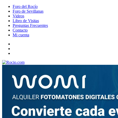
Foro del Rocío
Foro de Sevillanas
Videos
Libro de Visitas
Preguntas Frecuentes
Contacto
Mi cuenta