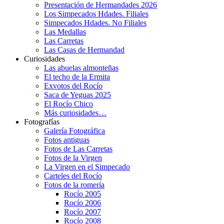
Presentación de Hermandades 2026
Los Simpecados Hdades. Filiales
Simpecados Hdades. No Filiales
Las Medallas
Las Carretas
Las Casas de Hermandad
Curiosidades
Las abuelas almonteñas
El techo de la Ermita
Exvotos del Rocío
Saca de Yeguas 2025
El Rocío Chico
Más curiosidades…
Fotografías
Galería Fotográfica
Fotos antiguas
Fotos de Las Carretas
Fotos de la Virgen
La Virgen en el Simpecado
Carteles del Rocío
Fotos de la romería
Rocío 2005
Rocío 2006
Rocío 2007
Rocío 2008