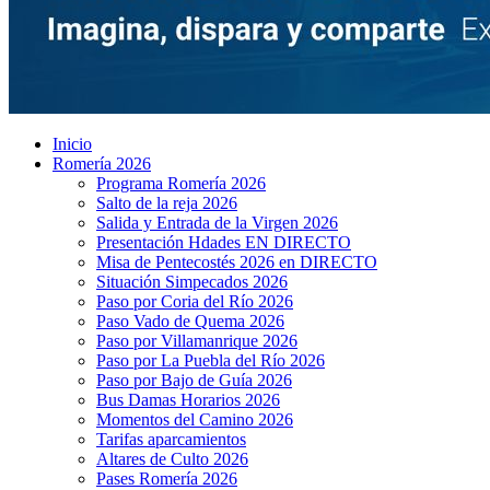
Inicio
Romería 2026
Programa Romería 2026
Salto de la reja 2026
Salida y Entrada de la Virgen 2026
Presentación Hdades EN DIRECTO
Misa de Pentecostés 2026 en DIRECTO
Situación Simpecados 2026
Paso por Coria del Río 2026
Paso Vado de Quema 2026
Paso por Villamanrique 2026
Paso por La Puebla del Río 2026
Paso por Bajo de Guía 2026
Bus Damas Horarios 2026
Momentos del Camino 2026
Tarifas aparcamientos
Altares de Culto 2026
Pases Romería 2026