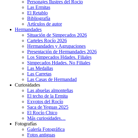
Personajes Ilustres del Rocío
Las Ermitas
El Retablo
Bibliografía
Artículos de autor
Hermandades
Situación de Simpecados 2026
Carteles Rocío 2026
Hermandades y Agrupaciones
Presentación de Hermandades 2026
Los Simpecados Hdades. Filiales
Simpecados Hdades. No Filiales
Las Medallas
Las Carretas
Las Casas de Hermandad
Curiosidades
Las abuelas almonteñas
El techo de la Ermita
Exvotos del Rocío
Saca de Yeguas 2025
El Rocío Chico
Más curiosidades…
Fotografías
Galería Fotográfica
Fotos antiguas