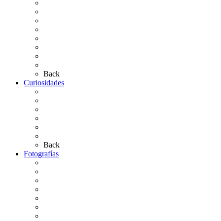
Carteles Rocío 2026
Hermandades y Agrupaciones
Presentación de Hermandades 2026
Los Simpecados Hdades. Filiales
Simpecados Hdades. No Filiales
Las Medallas
Las Carretas
Las Casas de Hermandad
Back
Curiosidades
Las abuelas almonteñas
El techo de la Ermita
Exvotos del Rocío
Saca de Yeguas 2025
El Rocío Chico
Más curiosidades…
Back
Fotografías
Galería Fotográfica
Fotos antiguas
Fotos de Las Carretas
Fotos de la Virgen
La Virgen en el Simpecado
Carteles del Rocío
Fotos de la romería