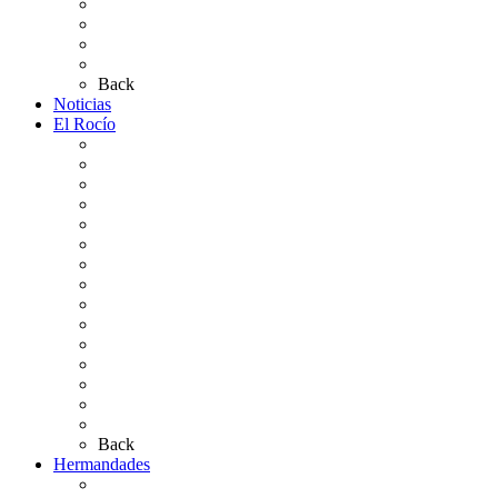
Carteles Rocío 2026
Plano de la Aldea
Planos de los caminos
Preguntas frecuentes
Back
Noticias
El Rocío
Qué es el Rocío
La Leyenda
Ir al Rocío
La Virgen del Rocío
La Coronación
Cronología
El Rocío Chico
El Traslado
El Camino Europeo
¿Qué sabes del Rocío?
Personajes Ilustres del Rocío
Las Ermitas
El Retablo
Bibliografía
Artículos de autor
Back
Hermandades
Situación de Simpecados 2026