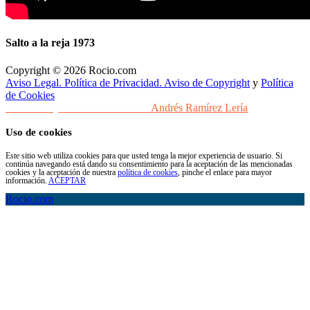
Salto a la reja 1973
Copyright © 2026 Rocio.com
Aviso Legal. Política de Privacidad. Aviso de Copyright
y
Política
de Cookies
Desarrollo y Diseño Web Sevilla
Andrés Ramírez Lería
Uso de cookies
Este sitio web utiliza cookies para que usted tenga la mejor experiencia de usuario. Si
continúa navegando está dando su consentimiento para la aceptación de las mencionadas
cookies y la aceptación de nuestra
política de cookies
, pinche el enlace para mayor
información.
ACEPTAR
Rocio.com