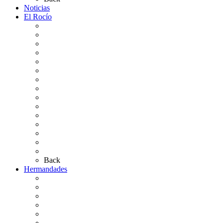
Noticias
El Rocío
Qué es el Rocío
La Leyenda
Ir al Rocío
La Virgen del Rocío
La Coronación
Cronología
El Rocío Chico
El Traslado
El Camino Europeo
¿Qué sabes del Rocío?
Personajes Ilustres del Rocío
Las Ermitas
El Retablo
Bibliografía
Artículos de autor
Back
Hermandades
Situación de Simpecados 2026
Carteles Rocío 2026
Hermandades y Agrupaciones
Presentación de Hermandades 2026
Los Simpecados Hdades. Filiales
Simpecados Hdades. No Filiales