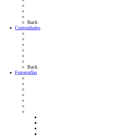
Las Medallas
Las Carretas
Las Casas de Hermandad
Back
Curiosidades
Las abuelas almonteñas
El techo de la Ermita
Exvotos del Rocío
Saca de Yeguas 2025
El Rocío Chico
Más curiosidades…
Back
Fotografías
Galería Fotográfica
Fotos antiguas
Fotos de Las Carretas
Fotos de la Virgen
La Virgen en el Simpecado
Carteles del Rocío
Fotos de la romería
Rocío 2005
Rocío 2006
Rocío 2007
Rocío 2008