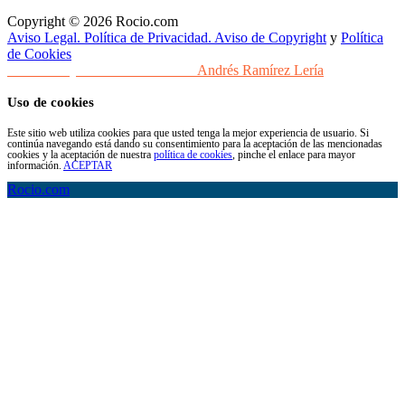
Copyright © 2026 Rocio.com
Aviso Legal. Política de Privacidad. Aviso de Copyright
y
Política
de Cookies
Desarrollo y Diseño Web Sevilla
Andrés Ramírez Lería
Uso de cookies
Este sitio web utiliza cookies para que usted tenga la mejor experiencia de usuario. Si
continúa navegando está dando su consentimiento para la aceptación de las mencionadas
cookies y la aceptación de nuestra
política de cookies
, pinche el enlace para mayor
información.
ACEPTAR
Rocio.com