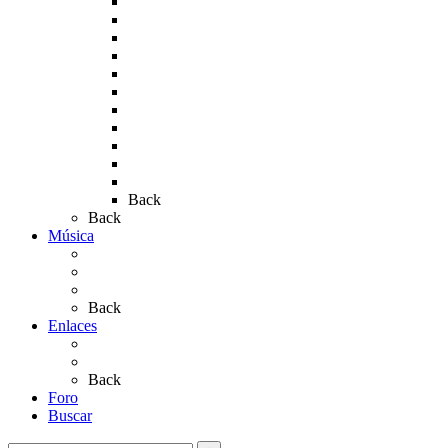
Rocío 2009
Rocío 2010
Rocío 2011
Rocío 2012
Rocío 2013
Rocío 2017
Rocio 2015
Rocío 2018
Rocío 2019
Rocío 2022
Rocío 2023
Back
Back
Música
Sevillanas
Salves a La Virgen del Rocío
Videos
Back
Enlaces
Al Rocío
Coros Rocieros
Back
Foro
Buscar