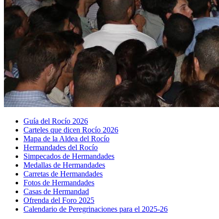
Guía del Rocío 2026
Carteles que dicen Rocío 2026
Mapa de la Aldea del Rocío
Hermandades del Rocío
Simpecados de Hermandades
Medallas de Hermandades
Carretas de Hermandades
Fotos de Hermandades
Casas de Hermandad
Ofrenda del Foro 2025
Calendario de Peregrinaciones para el 2025-26