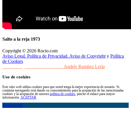
Salto a la reja 1973
Copyright © 2026 Rocio.com
Aviso Legal. Política de Privacidad. Aviso de Copyright
y
Política
de Cookies
Desarrollo y Diseño Web Sevilla
Andrés Ramírez Lería
Uso de cookies
Este sitio web utiliza cookies para que usted tenga la mejor experiencia de usuario. Si
continúa navegando está dando su consentimiento para la aceptación de las mencionadas
cookies y la aceptación de nuestra
política de cookies
, pinche el enlace para mayor
información.
ACEPTAR
Rocio.com