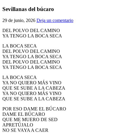
El traslado cada siete años
Sevillanas del búcaro
¿Cuales son los actos principales que se celebran en el
29 de junio, 2026
Deja un comentario
Rocío?
Quiero hacer el camino,¿que tengo que hacer?
DEL POLVO DEL CAMINO
YA TENGO LA BOCA SECA
En el Rocío, ¿dónde me alojo?
LA BOCA SECA
DEL POLVO DEL CAMINO
YA TENGO LA BOCA SECA
DEL POLVO DEL CAMINO
YA TENGO LA BOCA SECA
LA BOCA SECA
YA NO QUIERO MÁS VINO
QUE SE SUBE A LA CABEZA
YA NO QUIERO MÁS VINO
QUE SE SUBE A LA CABEZA
POR ESO DAME EL BÚCARO
DAME EL BÚCARO
QUE ME MUERO DE SED
APRETÚJALO
NO SE VAYA A CAER