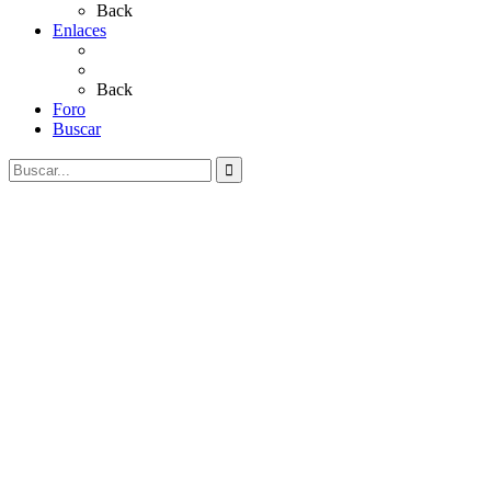
Back
Enlaces
Al Rocío
Coros Rocieros
Back
Foro
Buscar