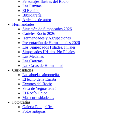
Personajes Ilustres del Rocío
Las Ermitas
El Retablo
Bibliografía
Artículos de autor
Hermandades
Situación de Simpecados 2026
Carteles Rocío 2026
Hermandades y Agrupaciones
Presentación de Hermandades 2026
Los Simpecados Hdades. Filiales
Simpecados Hdades. No Filiales
Las Medallas
Las Carretas
Las Casas de Hermandad
Curiosidades
Las abuelas almonteñas
El techo de la Ermita
Exvotos del Rocío
Saca de Yeguas 2025
El Rocío Chico
Más curiosidades…
Fotografías
Galería Fotográfica
Fotos antiguas