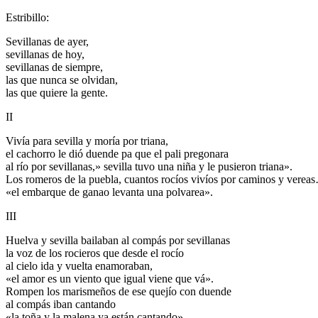
Estribillo:
Sevillanas de ayer,
sevillanas de hoy,
sevillanas de siempre,
las que nunca se olvidan,
las que quiere la gente.
II
Vivía para sevilla y moría por triana,
el cachorro le dió duende pa que el pali pregonara
al río por sevillanas,» sevilla tuvo una niña y le pusieron triana».
Los romeros de la puebla, cuantos rocíos vivíos por caminos y verea
«el embarque de ganao levanta una polvarea».
III
Huelva y sevilla bailaban al compás por sevillanas
la voz de los rocieros que desde el rocío
al cielo ida y vuelta enamoraban,
«el amor es un viento que igual viene que vá».
Rompen los marismeños de ese quejío con duende
al compás iban cantando
«la toña y la malena ya están cantando».