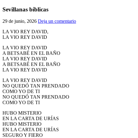
El traslado cada siete años
Sevillanas bíblicas
¿Cuales son los actos principales que se celebran en el
29 de junio, 2026
Deja un comentario
Rocío?
Quiero hacer el camino,¿que tengo que hacer?
LA VIO REY DAVID,
LA VIO REY DAVID
En el Rocío, ¿dónde me alojo?
LA VIO REY DAVID
A BETSABÉ EN EL BAÑO
LA VIO REY DAVID
A BETSABÉ EN EL BAÑO
LA VIO REY DAVID
LA VIO REY DAVID
NO QUEDÓ TAN PRENDADO
COMO YO DE TI
NO QUEDÓ TAN PRENDADO
COMO YO DE TI
HUBO MISTERIO
EN LA CARTA DE URÍAS
HUBO MISTERIO
EN LA CARTA DE URÍAS
SEGURO Y FIERO