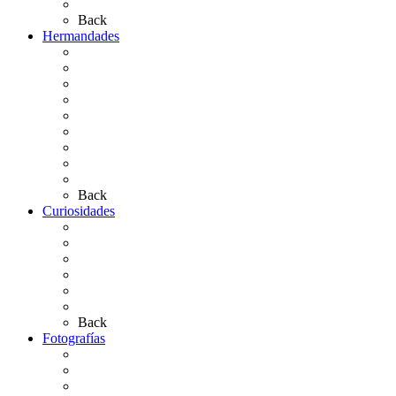
Artículos de autor
Back
Hermandades
Situación de Simpecados 2026
Carteles Rocío 2026
Hermandades y Agrupaciones
Presentación de Hermandades 2026
Los Simpecados Hdades. Filiales
Simpecados Hdades. No Filiales
Las Medallas
Las Carretas
Las Casas de Hermandad
Back
Curiosidades
Las abuelas almonteñas
El techo de la Ermita
Exvotos del Rocío
Saca de Yeguas 2025
El Rocío Chico
Más curiosidades…
Back
Fotografías
Galería Fotográfica
Fotos antiguas
Fotos de Las Carretas