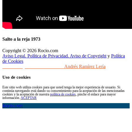
Salto a la reja 1973
Copyright © 2026 Rocio.com
Aviso Legal. Política de Privacidad. Aviso de Copyright
y
Política
de Cookies
Desarrollo y Diseño Web Sevilla
Andrés Ramírez Lería
Uso de cookies
Este sitio web utiliza cookies para que usted tenga la mejor experiencia de usuario. Si
continúa navegando está dando su consentimiento para la aceptación de las mencionadas
cookies y la aceptación de nuestra
política de cookies
, pinche el enlace para mayor
información.
ACEPTAR
Rocio.com