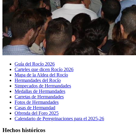
Guía del Rocío 2026
Carteles que dicen Rocío 2026
Mapa de la Aldea del Rocío
Hermandades del Rocío
Simpecados de Hermandades
Medallas de Hermandades
Carretas de Hermandades
Fotos de Hermandades
Casas de Hermandad
Ofrenda del Foro 2025
Calendario de Peregrinaciones para el 2025-26
Hechos históricos