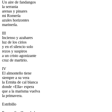
Un aire de fandangos
la serrania
arenas y pinares
mi Romería
azules horizontes
marinería.
III
Incienso y azahares
luz de los cirios
y en el silencio solo
rezos y suspiros
a un cristo agonizante
cruz de martirio.
IV
El almonteño tiene
siempre a su vera
la Ermita de cal blanca
donde «Ella» espera
que a la marisma vuelva
la primavera.
Estribillo