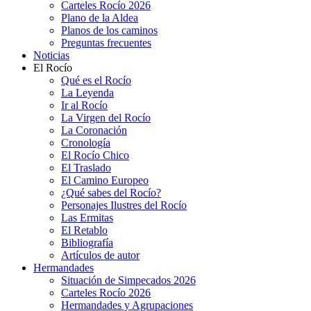
Carteles Rocío 2026
Plano de la Aldea
Planos de los caminos
Preguntas frecuentes
Noticias
El Rocío
Qué es el Rocío
La Leyenda
Ir al Rocío
La Virgen del Rocío
La Coronación
Cronología
El Rocío Chico
El Traslado
El Camino Europeo
¿Qué sabes del Rocío?
Personajes Ilustres del Rocío
Las Ermitas
El Retablo
Bibliografía
Artículos de autor
Hermandades
Situación de Simpecados 2026
Carteles Rocío 2026
Hermandades y Agrupaciones