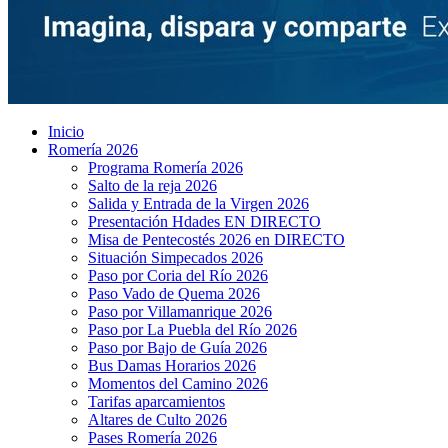
Inicio
Romería 2026
Programa Romería 2026
Salto de la reja 2026
Salida y Entrada de la Virgen 2026
Presentación Hdades EN DIRECTO
Misa de Pentecostés 2026 en DIRECTO
Situación Simpecados 2026
Paso por Coria del Río 2026
Paso Vado de Quema 2026
Paso por Villamanrique 2026
Paso por La Puebla del Río 2026
Paso por Bajo de Guía 2026
Bus Damas Horarios 2026
Momentos del Camino 2026
Tarifas aparcamientos
Altares de Culto 2026
Pases Romería 2026