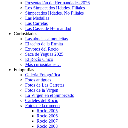
Presentación de Hermandades 2026
Los Simpecados Hdades. Filiales
Simpecados Hdades. No Filiales
Las Medallas
Las Carretas
Las Casas de Hermandad
Curiosidades
Las abuelas almonteñas
El techo de la Ermita
Exvotos del Rocío
Saca de Yeguas 2025
El Rocío Chico
Más curiosidades…
Fotografías
Galería Fotográfica
Fotos antiguas
Fotos de Las Carretas
Fotos de la Virgen
La Virgen en el Simpecado
Carteles del Rocío
Fotos de la romería
Rocío 2005
Rocío 2006
Rocío 2007
Rocío 2008