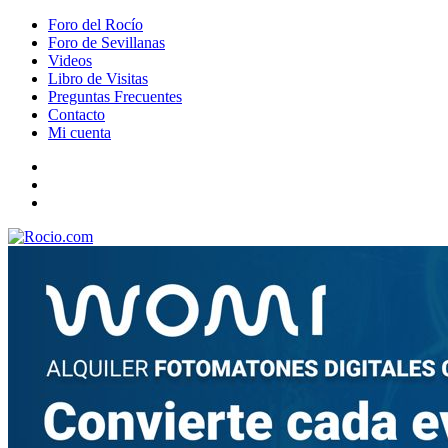
Foro del Rocío
Foro de Sevillanas
Videos
Libro de Visitas
Preguntas Frecuentes
Contacto
Mi cuenta