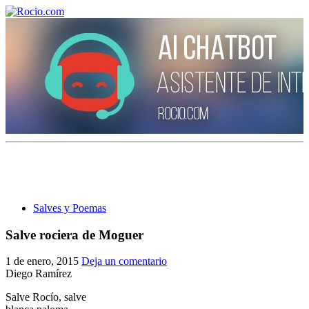
¡Bienvenido! Soy el asistente virtual de rocio.com.
¿En qué puedo ayudarte?
Salves y Poemas
Historia de la Virgen del Rocío
Salve rociera de Moguer
¿Cuándo es la romería del Rocío?
1 de enero, 2015
Deja un comentario
¿Cuántas hermandades participan en la romería?
Diego Ramírez
Salve Rocío, salve
¿Cuándo se construyó la primera ermita?