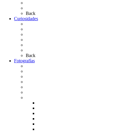
Las Carretas
Las Casas de Hermandad
Back
Curiosidades
Las abuelas almonteñas
El techo de la Ermita
Exvotos del Rocío
Saca de Yeguas 2025
El Rocío Chico
Más curiosidades…
Back
Fotografías
Galería Fotográfica
Fotos antiguas
Fotos de Las Carretas
Fotos de la Virgen
La Virgen en el Simpecado
Carteles del Rocío
Fotos de la romería
Rocío 2005
Rocío 2006
Rocío 2007
Rocío 2008
Rocío 2009
Rocío 2010