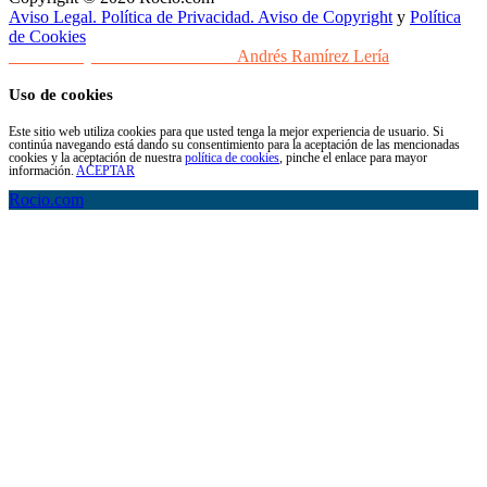
Aviso Legal. Política de Privacidad. Aviso de Copyright
y
Política
de Cookies
Desarrollo y Diseño Web Sevilla
Andrés Ramírez Lería
Uso de cookies
Este sitio web utiliza cookies para que usted tenga la mejor experiencia de usuario. Si
continúa navegando está dando su consentimiento para la aceptación de las mencionadas
cookies y la aceptación de nuestra
política de cookies
, pinche el enlace para mayor
información.
ACEPTAR
Rocio.com