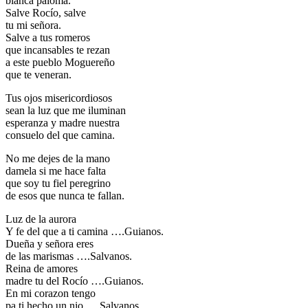
blanca paloma.
Salve Rocío, salve
El traslado cada siete años
tu mi señora.
¿Cuales son los actos principales que se celebran en el
Salve a tus romeros
Rocío?
que incansables te rezan
a este pueblo Moguereño
Quiero hacer el camino,¿que tengo que hacer?
que te veneran.
En el Rocío, ¿dónde me alojo?
Tus ojos misericordiosos
sean la luz que me iluminan
esperanza y madre nuestra
consuelo del que camina.
No me dejes de la mano
damela si me hace falta
que soy tu fiel peregrino
de esos que nunca te fallan.
Luz de la aurora
Y fe del que a ti camina ….Guianos.
Dueña y señora eres
de las marismas ….Salvanos.
Reina de amores
madre tu del Rocío ….Guianos.
En mi corazon tengo
pa ti hecho un nio ….Salvanos.