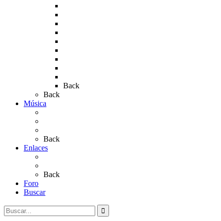
Rocío 2011
Rocío 2012
Rocío 2013
Rocío 2017
Rocio 2015
Rocío 2018
Rocío 2019
Rocío 2022
Rocío 2023
Back
Back
Música
Sevillanas
Salves a La Virgen del Rocío
Videos
Back
Enlaces
Al Rocío
Coros Rocieros
Back
Foro
Buscar