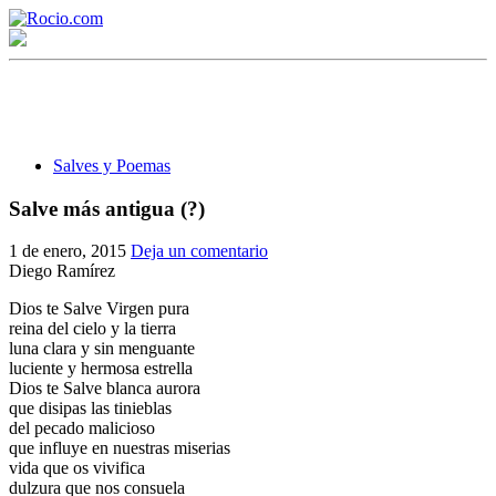
Salves y Poemas
Salve más antigua (?)
¡Bienvenido! Soy el asistente virtual de rocio.com.
1 de enero, 2015
Deja un comentario
Diego Ramírez
¿En qué puedo ayudarte?
Dios te Salve Virgen pura
reina del cielo y la tierra
luna clara y sin menguante
Historia de la Virgen del Rocío
luciente y hermosa estrella
Dios te Salve blanca aurora
¿Cuándo es la romería del Rocío?
que disipas las tinieblas
del pecado malicioso
¿Cuántas hermandades participan en la romería?
que influye en nuestras miserias
vida que os vivifica
¿Cuándo se construyó la primera ermita?
dulzura que nos consuela