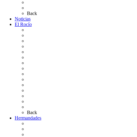
Planos de los caminos
Preguntas frecuentes
Back
Noticias
El Rocío
Qué es el Rocío
La Leyenda
Ir al Rocío
La Virgen del Rocío
La Coronación
Cronología
El Rocío Chico
El Traslado
El Camino Europeo
¿Qué sabes del Rocío?
Personajes Ilustres del Rocío
Las Ermitas
El Retablo
Bibliografía
Artículos de autor
Back
Hermandades
Situación de Simpecados 2026
Carteles Rocío 2026
Hermandades y Agrupaciones