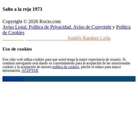
Salto a la reja 1973
Copyright © 2026 Rocio.com
Aviso Legal. Política de Privacidad. Aviso de Copyright
y
Política
de Cookies
Desarrollo y Diseño Web Sevilla
Andrés Ramírez Lería
Uso de cookies
Este sitio web utiliza cookies para que usted tenga la mejor experiencia de usuario. Si
continúa navegando está dando su consentimiento para la aceptación de las mencionadas
cookies y la aceptación de nuestra
política de cookies
, pinche el enlace para mayor
información.
ACEPTAR
Rocio.com