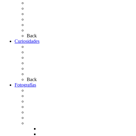
Presentación de Hermandades 2026
Los Simpecados Hdades. Filiales
Simpecados Hdades. No Filiales
Las Medallas
Las Carretas
Las Casas de Hermandad
Back
Curiosidades
Las abuelas almonteñas
El techo de la Ermita
Exvotos del Rocío
Saca de Yeguas 2025
El Rocío Chico
Más curiosidades…
Back
Fotografías
Galería Fotográfica
Fotos antiguas
Fotos de Las Carretas
Fotos de la Virgen
La Virgen en el Simpecado
Carteles del Rocío
Fotos de la romería
Rocío 2005
Rocío 2006