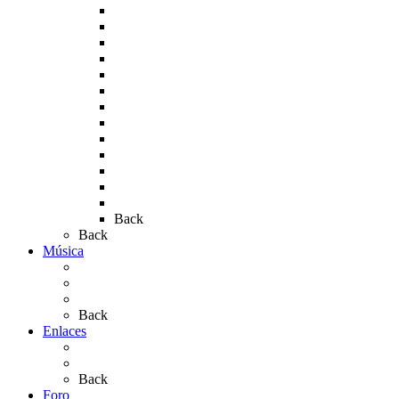
Rocío 2007
Rocío 2008
Rocío 2009
Rocío 2010
Rocío 2011
Rocío 2012
Rocío 2013
Rocío 2017
Rocio 2015
Rocío 2018
Rocío 2019
Rocío 2022
Rocío 2023
Back
Back
Música
Sevillanas
Salves a La Virgen del Rocío
Videos
Back
Enlaces
Al Rocío
Coros Rocieros
Back
Foro