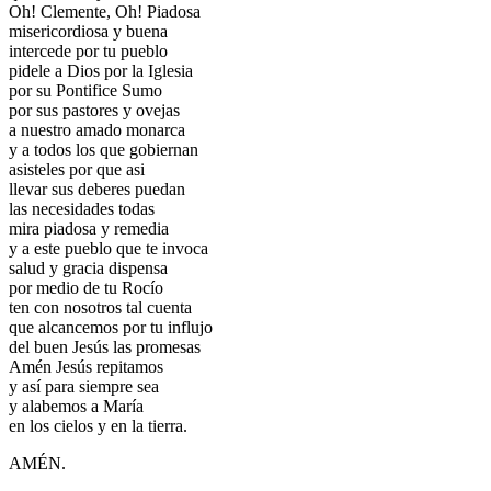
Oh! Clemente, Oh! Piadosa
misericordiosa y buena
intercede por tu pueblo
pidele a Dios por la Iglesia
por su Pontifice Sumo
por sus pastores y ovejas
a nuestro amado monarca
y a todos los que gobiernan
asisteles por que asi
llevar sus deberes puedan
las necesidades todas
mira piadosa y remedia
y a este pueblo que te invoca
salud y gracia dispensa
por medio de tu Rocío
ten con nosotros tal cuenta
que alcancemos por tu influjo
del buen Jesús las promesas
Amén Jesús repitamos
y así para siempre sea
y alabemos a María
en los cielos y en la tierra.
AMÉN.