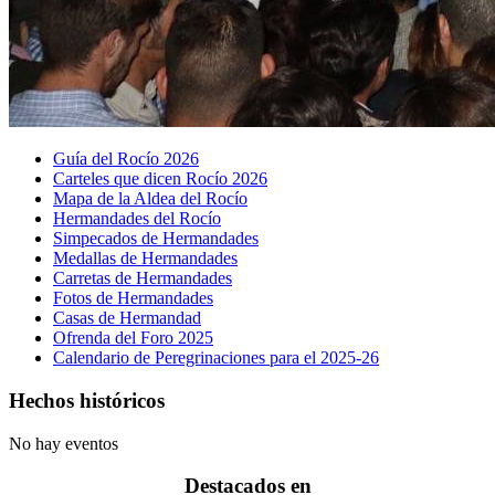
Guía del Rocío 2026
Carteles que dicen Rocío 2026
Mapa de la Aldea del Rocío
Hermandades del Rocío
Simpecados de Hermandades
Medallas de Hermandades
Carretas de Hermandades
Fotos de Hermandades
Casas de Hermandad
Ofrenda del Foro 2025
Calendario de Peregrinaciones para el 2025-26
Hechos históricos
No hay eventos
Destacados en