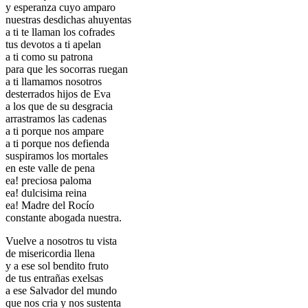
y esperanza cuyo amparo
El traslado cada siete años
nuestras desdichas ahuyentas
a ti te llaman los cofrades
¿Cuales son los actos principales que se celebran en el
tus devotos a ti apelan
Rocío?
a ti como su patrona
para que les socorras ruegan
Quiero hacer el camino,¿que tengo que hacer?
a ti llamamos nosotros
desterrados hijos de Eva
En el Rocío, ¿dónde me alojo?
a los que de su desgracia
arrastramos las cadenas
a ti porque nos ampare
a ti porque nos defienda
suspiramos los mortales
en este valle de pena
ea! preciosa paloma
ea! dulcisima reina
ea! Madre del Rocío
constante abogada nuestra.
Vuelve a nosotros tu vista
de misericordia llena
y a ese sol bendito fruto
de tus entrañas exelsas
a ese Salvador del mundo
que nos cria y nos sustenta