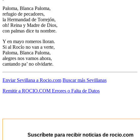
El traslado cada siete años
Paloma, Blanca Paloma,
refugio de pecadores,
¿Cuales son los actos principales que se celebran en el
la Hermandad de Torrejón,
Rocío?
oh! Reina y Madre de Dios,
con palmas dice tu nombre.
Quiero hacer el camino,¿que tengo que hacer?
Y en mayo romeros lloran.
En el Rocío, ¿dónde me alojo?
Si al Rocío no van a verte,
Paloma, Blanca Paloma,
alegres nos vamos ahora,
cantando pa’ no olvidarte.
Enviar Sevillana a Rocio.com
Buscar más Sevillanas
Remitir a ROCIO.COM Errores o Falta de Datos
Suscríbete para recibir noticias de rocio.com