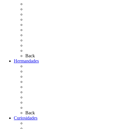
Cronología
El Rocío Chico
El Traslado
El Camino Europeo
¿Qué sabes del Rocío?
Personajes Ilustres del Rocío
Las Ermitas
El Retablo
Bibliografía
Artículos de autor
Back
Hermandades
Situación de Simpecados 2026
Carteles Rocío 2026
Hermandades y Agrupaciones
Presentación de Hermandades 2026
Los Simpecados Hdades. Filiales
Simpecados Hdades. No Filiales
Las Medallas
Las Carretas
Las Casas de Hermandad
Back
Curiosidades
Las abuelas almonteñas
El techo de la Ermita