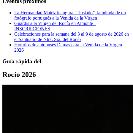
Eventos próximos
La Hermandad Matriz inaugura “Traslado”, la mirada de un
fotógrafo portugués a la Venida de la Virgen
Guardis a la Virgen del Rocío en Almonte -
INSCRIPCIONES
Celebraciones para la semana del 3 al 9 de agosto de 2026 en
el Santuario de Ntra. Sra. del Rocío
Horarios de autobuses Damas para la Venida de la Virgen
2026
Guía rápida del
Rocío 2026