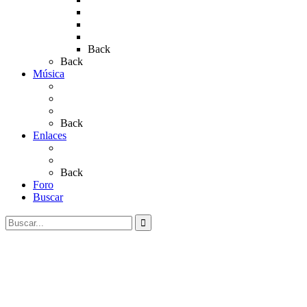
Rocío 2019
Rocío 2022
Rocío 2023
Back
Back
Música
Sevillanas
Salves a La Virgen del Rocío
Videos
Back
Enlaces
Al Rocío
Coros Rocieros
Back
Foro
Buscar