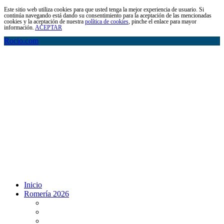
Este sitio web utiliza cookies para que usted tenga la mejor experiencia de usuario. Si
continúa navegando está dando su consentimiento para la aceptación de las mencionadas
cookies y la aceptación de nuestra
política de cookies
, pinche el enlace para mayor
información.
ACEPTAR
Rocio.com
Inicio
Romería 2026
Programa Romería 2026
Salto de la reja 2026
Salida y Entrada de la Virgen 2026