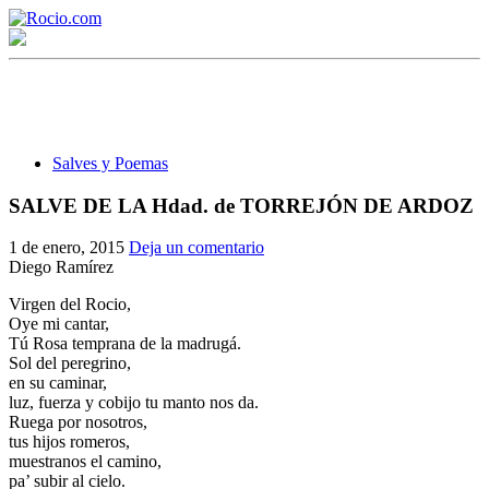
Salves y Poemas
SALVE DE LA Hdad. de TORREJÓN DE ARDOZ
¡Bienvenido! Soy el asistente virtual de rocio.com.
1 de enero, 2015
Deja un comentario
Diego Ramírez
¿En qué puedo ayudarte?
Virgen del Rocio,
Oye mi cantar,
Tú Rosa temprana de la madrugá.
Historia de la Virgen del Rocío
Sol del peregrino,
en su caminar,
¿Cuándo es la romería del Rocío?
luz, fuerza y cobijo tu manto nos da.
Ruega por nosotros,
¿Cuántas hermandades participan en la romería?
tus hijos romeros,
muestranos el camino,
¿Cuándo se construyó la primera ermita?
pa’ subir al cielo.