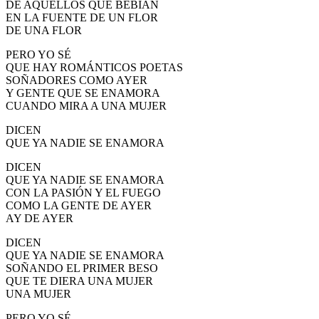
DE AQUELLOS QUE BEBÍAN
El traslado cada siete años
EN LA FUENTE DE UN FLOR
DE UNA FLOR
¿Cuales son los actos principales que se celebran en el
Rocío?
PERO YO SÉ
QUE HAY ROMÁNTICOS POETAS
Quiero hacer el camino,¿que tengo que hacer?
SOÑADORES COMO AYER
Y GENTE QUE SE ENAMORA
En el Rocío, ¿dónde me alojo?
CUANDO MIRA A UNA MUJER
DICEN
QUE YA NADIE SE ENAMORA
DICEN
QUE YA NADIE SE ENAMORA
CON LA PASIÓN Y EL FUEGO
COMO LA GENTE DE AYER
AY DE AYER
DICEN
QUE YA NADIE SE ENAMORA
SOÑANDO EL PRIMER BESO
QUE TE DIERA UNA MUJER
UNA MUJER
PERO YO SÉ