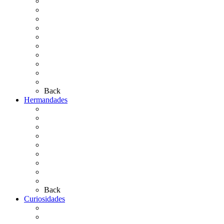
Cronología
El Rocío Chico
El Traslado
El Camino Europeo
¿Qué sabes del Rocío?
Personajes Ilustres del Rocío
Las Ermitas
El Retablo
Bibliografía
Artículos de autor
Back
Hermandades
Situación de Simpecados 2026
Carteles Rocío 2026
Hermandades y Agrupaciones
Presentación de Hermandades 2026
Los Simpecados Hdades. Filiales
Simpecados Hdades. No Filiales
Las Medallas
Las Carretas
Las Casas de Hermandad
Back
Curiosidades
Las abuelas almonteñas
El techo de la Ermita