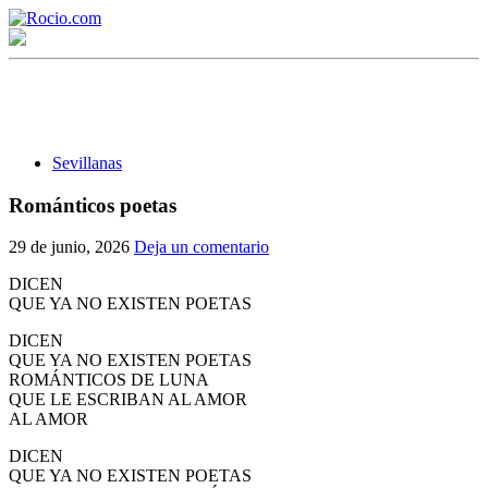
Sevillanas
Románticos poetas
¡Bienvenido! Soy el asistente virtual de rocio.com.
29 de junio, 2026
Deja un comentario
¿En qué puedo ayudarte?
DICEN
QUE YA NO EXISTEN POETAS
DICEN
Historia de la Virgen del Rocío
QUE YA NO EXISTEN POETAS
ROMÁNTICOS DE LUNA
¿Cuándo es la romería del Rocío?
QUE LE ESCRIBAN AL AMOR
AL AMOR
¿Cuántas hermandades participan en la romería?
DICEN
¿Cuándo se construyó la primera ermita?
QUE YA NO EXISTEN POETAS