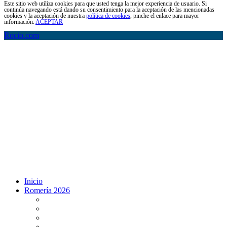
Este sitio web utiliza cookies para que usted tenga la mejor experiencia de usuario. Si
continúa navegando está dando su consentimiento para la aceptación de las mencionadas
cookies y la aceptación de nuestra
política de cookies
, pinche el enlace para mayor
información.
ACEPTAR
Rocio.com
Inicio
Romería 2026
Programa Romería 2026
Salto de la reja 2026
Salida y Entrada de la Virgen 2026
Presentación Hdades EN DIRECTO