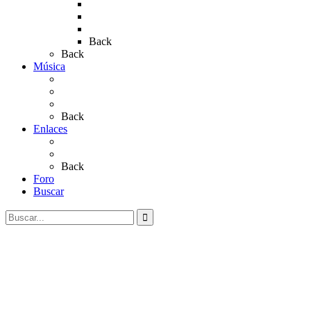
Rocío 2019
Rocío 2022
Rocío 2023
Back
Back
Música
Sevillanas
Salves a La Virgen del Rocío
Videos
Back
Enlaces
Al Rocío
Coros Rocieros
Back
Foro
Buscar