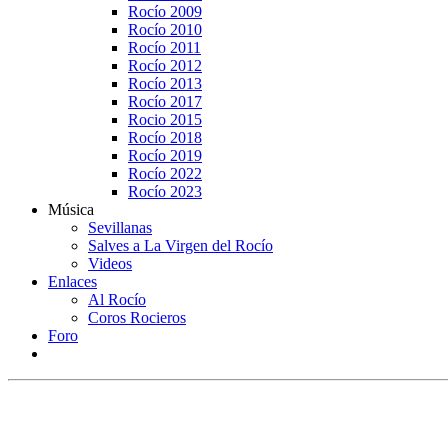
Rocío 2009
Rocío 2010
Rocío 2011
Rocío 2012
Rocío 2013
Rocío 2017
Rocio 2015
Rocío 2018
Rocío 2019
Rocío 2022
Rocío 2023
Música
Sevillanas
Salves a La Virgen del Rocío
Videos
Enlaces
Al Rocío
Coros Rocieros
Foro