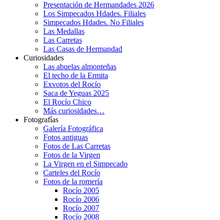
Presentación de Hermandades 2026
Los Simpecados Hdades. Filiales
Simpecados Hdades. No Filiales
Las Medallas
Las Carretas
Las Casas de Hermandad
Curiosidades
Las abuelas almonteñas
El techo de la Ermita
Exvotos del Rocío
Saca de Yeguas 2025
El Rocío Chico
Más curiosidades…
Fotografías
Galería Fotográfica
Fotos antiguas
Fotos de Las Carretas
Fotos de la Virgen
La Virgen en el Simpecado
Carteles del Rocío
Fotos de la romería
Rocío 2005
Rocío 2006
Rocío 2007
Rocío 2008