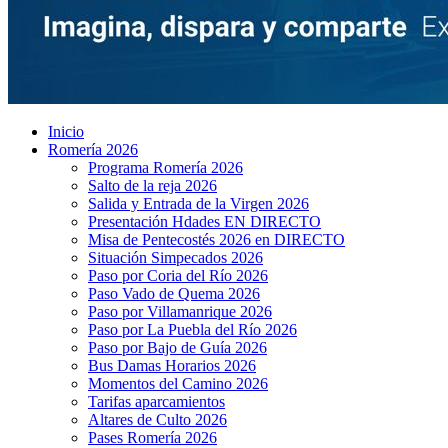
Inicio
Romería 2026
Programa Romería 2026
Salto de la reja 2026
Salida y Entrada de la Virgen 2026
Presentación Hdades EN DIRECTO
Misa de Pentecostés 2026 en DIRECTO
Situación Simpecados 2026
Paso por Coria del Río 2026
Paso Vado de Quema 2026
Paso por Villamanrique 2026
Paso por La Puebla del Río 2026
Paso por Bajo de Guía 2026
Bus Damas Horarios 2026
Momentos del Camino 2026
Tarifas aparcamientos
Altares de Culto 2026
Pases Romería 2026