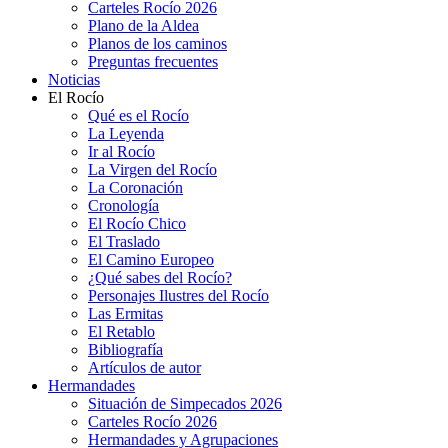
Carteles Rocío 2026
Plano de la Aldea
Planos de los caminos
Preguntas frecuentes
Noticias
El Rocío
Qué es el Rocío
La Leyenda
Ir al Rocío
La Virgen del Rocío
La Coronación
Cronología
El Rocío Chico
El Traslado
El Camino Europeo
¿Qué sabes del Rocío?
Personajes Ilustres del Rocío
Las Ermitas
El Retablo
Bibliografía
Artículos de autor
Hermandades
Situación de Simpecados 2026
Carteles Rocío 2026
Hermandades y Agrupaciones