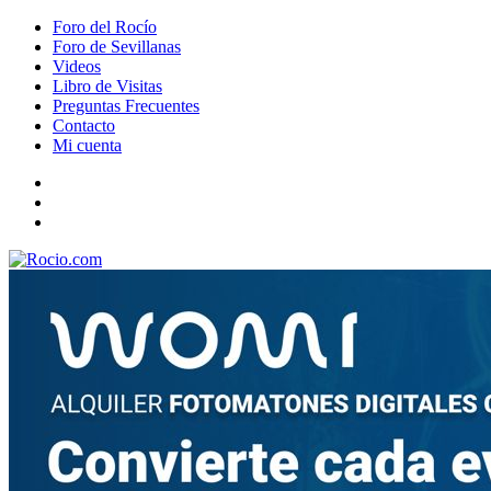
Foro del Rocío
Foro de Sevillanas
Videos
Libro de Visitas
Preguntas Frecuentes
Contacto
Mi cuenta