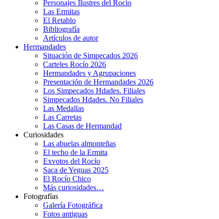
Personajes Ilustres del Rocío
Las Ermitas
El Retablo
Bibliografía
Artículos de autor
Hermandades
Situación de Simpecados 2026
Carteles Rocío 2026
Hermandades y Agrupaciones
Presentación de Hermandades 2026
Los Simpecados Hdades. Filiales
Simpecados Hdades. No Filiales
Las Medallas
Las Carretas
Las Casas de Hermandad
Curiosidades
Las abuelas almonteñas
El techo de la Ermita
Exvotos del Rocío
Saca de Yeguas 2025
El Rocío Chico
Más curiosidades…
Fotografías
Galería Fotográfica
Fotos antiguas