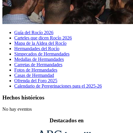
Guía del Rocío 2026
Carteles que dicen Rocío 2026
Mapa de la Aldea del Rocío
Hermandades del Rocío
Simpecados de Hermandades
Medallas de Hermandades
Carretas de Hermandades
Fotos de Hermandades
Casas de Hermandad
Ofrenda del Foro 2025
Calendario de Peregrinaciones para el 2025-26
Hechos históricos
No hay eventos
Destacados en