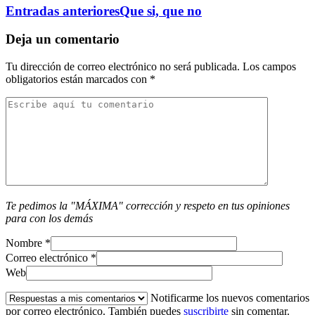
Entradas anteriores
Que si, que no
Deja un comentario
Tu dirección de correo electrónico no será publicada.
Los campos
obligatorios están marcados con
*
Te pedimos la "MÁXIMA" corrección y respeto en tus opiniones
para con los demás
Nombre
*
Correo electrónico
*
Web
Notificarme los nuevos comentarios
por correo electrónico. También puedes
suscribirte
sin comentar.