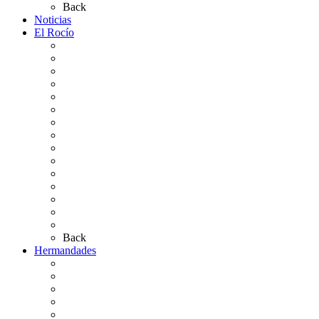
Back
Noticias
El Rocío
Qué es el Rocío
La Leyenda
Ir al Rocío
La Virgen del Rocío
La Coronación
Cronología
El Rocío Chico
El Traslado
El Camino Europeo
¿Qué sabes del Rocío?
Personajes Ilustres del Rocío
Las Ermitas
El Retablo
Bibliografía
Artículos de autor
Back
Hermandades
Situación de Simpecados 2026
Carteles Rocío 2026
Hermandades y Agrupaciones
Presentación de Hermandades 2026
Los Simpecados Hdades. Filiales