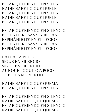
ESTAR QUERIENDO EN SILENCIO
El traslado cada siete años
NADIE SABE LO QUE DUELE
ESTAR QUERIENDO EN SILENCIO
¿Cuales son los actos principales que se celebran en el
Rocío?
NADIE SABE LO QUE DUELE
ESTAR QUERIENDO EN SILENCIO
Quiero hacer el camino,¿que tengo que hacer?
ESTAR QUERIENDO EN SILENCIO
En el Rocío, ¿dónde me alojo?
ES TENER ROSAS SIN ROSAS
ESPINÁNDOTE EN EL PECHO
ES TENER ROSAS SIN ROSAS
ESPINÁNDOTE EN EL PECHO
CALLA LA BOCA
SIGUE EN SILENCIO
SIGUE EN SILENCIO
AUNQUE POQUITO A POCO
TE ESTÉS MURIENDO
NADIE SABE LO QUE QUEMA
ESTAR QUERIENDO EN SILENCIO
ESTAR QUERIENDO EN SILENCIO
NADIE SABE LO QUE QUEMA
ESTAR QUERIENDO EN SILENCIO
NADIE SABE LO QUE QUEMA