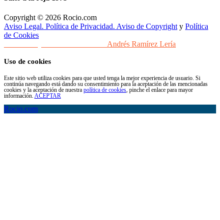
Copyright © 2026 Rocio.com
Aviso Legal. Política de Privacidad. Aviso de Copyright
y
Política
de Cookies
Desarrollo y Diseño Web Sevilla
Andrés Ramírez Lería
Uso de cookies
Este sitio web utiliza cookies para que usted tenga la mejor experiencia de usuario. Si
continúa navegando está dando su consentimiento para la aceptación de las mencionadas
cookies y la aceptación de nuestra
política de cookies
, pinche el enlace para mayor
información.
ACEPTAR
Rocio.com