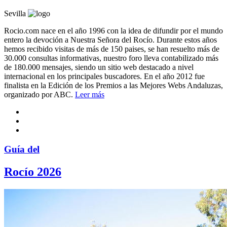
Sevilla
Rocio.com nace en el año 1996 con la idea de difundir por el mundo
entero la devoción a Nuestra Señora del Rocío. Durante estos años
hemos recibido visitas de más de 150 paises, se han resuelto más de
30.000 consultas informativas, nuestro foro lleva contabilizado más
de 180.000 mensajes, siendo un sitio web destacado a nivel
internacional en los principales buscadores. En el año 2012 fue
finalista en la Edición de los Premios a las Mejores Webs Andaluzas,
organizado por ABC.
Leer más
Guía del
Rocío 2026