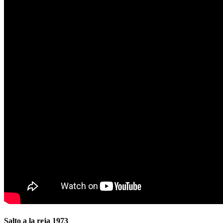
Salto a la reja 1973