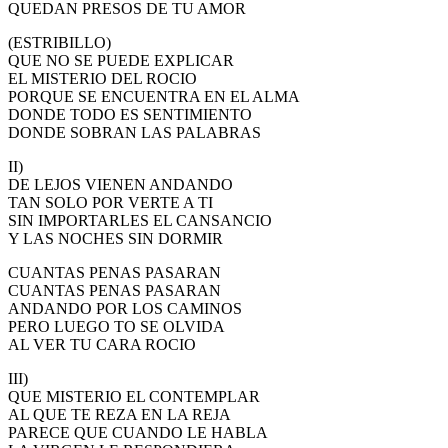
QUEDAN PRESOS DE TU AMOR
El traslado cada siete años
(ESTRIBILLO)
¿Cuales son los actos principales que se celebran en el
QUE NO SE PUEDE EXPLICAR
Rocío?
EL MISTERIO DEL ROCIO
PORQUE SE ENCUENTRA EN EL ALMA
Quiero hacer el camino,¿que tengo que hacer?
DONDE TODO ES SENTIMIENTO
DONDE SOBRAN LAS PALABRAS
En el Rocío, ¿dónde me alojo?
II)
DE LEJOS VIENEN ANDANDO
TAN SOLO POR VERTE A TI
SIN IMPORTARLES EL CANSANCIO
Y LAS NOCHES SIN DORMIR
CUANTAS PENAS PASARAN
CUANTAS PENAS PASARAN
ANDANDO POR LOS CAMINOS
PERO LUEGO TO SE OLVIDA
AL VER TU CARA ROCIO
III)
QUE MISTERIO EL CONTEMPLAR
AL QUE TE REZA EN LA REJA
PARECE QUE CUANDO LE HABLA