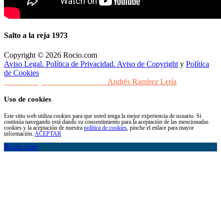
Salto a la reja 1973
Copyright © 2026 Rocio.com
Aviso Legal. Política de Privacidad. Aviso de Copyright
y
Política
de Cookies
Desarrollo y Diseño Web Sevilla
Andrés Ramírez Lería
Uso de cookies
Este sitio web utiliza cookies para que usted tenga la mejor experiencia de usuario. Si
continúa navegando está dando su consentimiento para la aceptación de las mencionadas
cookies y la aceptación de nuestra
política de cookies
, pinche el enlace para mayor
información.
ACEPTAR
Rocio.com