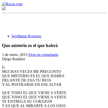
Sevillanas Rocieras
Que misterio es el que habrá
¡Bienvenido! Soy el asistente virtual de rocio.com.
1 de enero, 2015
Deja un comentario
Diego Ramírez
¿En qué puedo ayudarte?
I)
MUCHAS VECES ME PREGUNTO
QUE MISTERIO ES EL QUE HABRA
Historia de la Virgen del Rocío
DELANTE DE ESA TU REJA
Y AL POSTRARSE EN ESE ALTAR
¿Cuándo es la romería del Rocío?
QUE TODO EL QUE VIENE A VERTE
¿Cuántas hermandades participan en la romería?
QUE TODO EL QUE VIENE A VERTE
TE ENTREGA SU CORAZON
¿Cuándo se construyó la primera ermita?
Y ES QUE AL MIRARTE A LOS OJOS