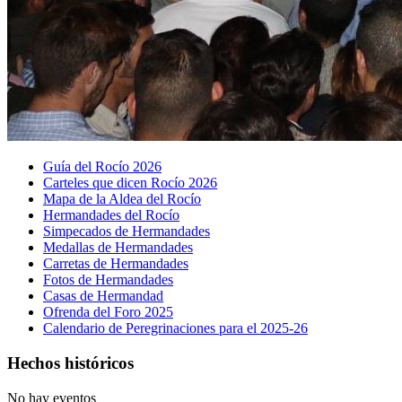
Guía del Rocío 2026
Carteles que dicen Rocío 2026
Mapa de la Aldea del Rocío
Hermandades del Rocío
Simpecados de Hermandades
Medallas de Hermandades
Carretas de Hermandades
Fotos de Hermandades
Casas de Hermandad
Ofrenda del Foro 2025
Calendario de Peregrinaciones para el 2025-26
Hechos históricos
No hay eventos