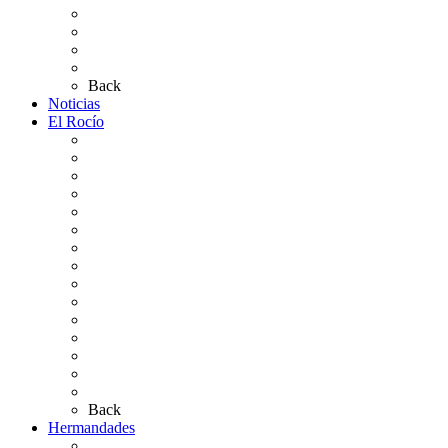
Carteles Rocío 2026
Plano de la Aldea
Planos de los caminos
Preguntas frecuentes
Back
Noticias
El Rocío
Qué es el Rocío
La Leyenda
Ir al Rocío
La Virgen del Rocío
La Coronación
Cronología
El Rocío Chico
El Traslado
El Camino Europeo
¿Qué sabes del Rocío?
Personajes Ilustres del Rocío
Las Ermitas
El Retablo
Bibliografía
Artículos de autor
Back
Hermandades
Situación de Simpecados 2026