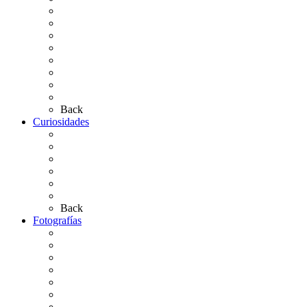
Carteles Rocío 2026
Hermandades y Agrupaciones
Presentación de Hermandades 2026
Los Simpecados Hdades. Filiales
Simpecados Hdades. No Filiales
Las Medallas
Las Carretas
Las Casas de Hermandad
Back
Curiosidades
Las abuelas almonteñas
El techo de la Ermita
Exvotos del Rocío
Saca de Yeguas 2025
El Rocío Chico
Más curiosidades…
Back
Fotografías
Galería Fotográfica
Fotos antiguas
Fotos de Las Carretas
Fotos de la Virgen
La Virgen en el Simpecado
Carteles del Rocío
Fotos de la romería