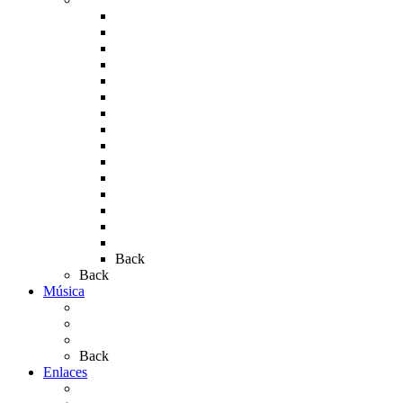
Rocío 2005
Rocío 2006
Rocío 2007
Rocío 2008
Rocío 2009
Rocío 2010
Rocío 2011
Rocío 2012
Rocío 2013
Rocío 2017
Rocio 2015
Rocío 2018
Rocío 2019
Rocío 2022
Rocío 2023
Back
Back
Música
Sevillanas
Salves a La Virgen del Rocío
Videos
Back
Enlaces
Al Rocío