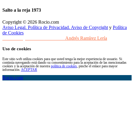
Salto a la reja 1973
Copyright © 2026 Rocio.com
Aviso Legal. Política de Privacidad. Aviso de Copyright
y
Política
de Cookies
Desarrollo y Diseño Web Sevilla
Andrés Ramírez Lería
Uso de cookies
Este sitio web utiliza cookies para que usted tenga la mejor experiencia de usuario. Si
continúa navegando está dando su consentimiento para la aceptación de las mencionadas
cookies y la aceptación de nuestra
política de cookies
, pinche el enlace para mayor
información.
ACEPTAR
Rocio.com