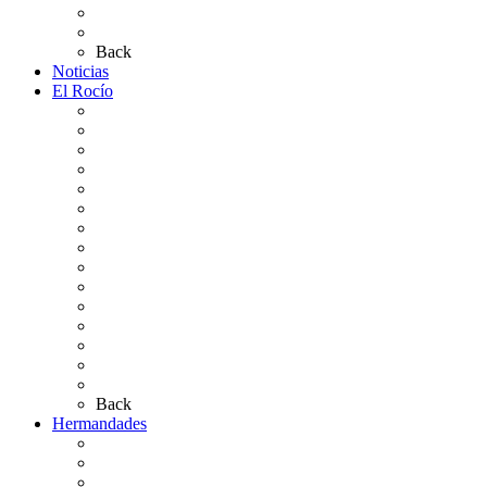
Planos de los caminos
Preguntas frecuentes
Back
Noticias
El Rocío
Qué es el Rocío
La Leyenda
Ir al Rocío
La Virgen del Rocío
La Coronación
Cronología
El Rocío Chico
El Traslado
El Camino Europeo
¿Qué sabes del Rocío?
Personajes Ilustres del Rocío
Las Ermitas
El Retablo
Bibliografía
Artículos de autor
Back
Hermandades
Situación de Simpecados 2026
Carteles Rocío 2026
Hermandades y Agrupaciones