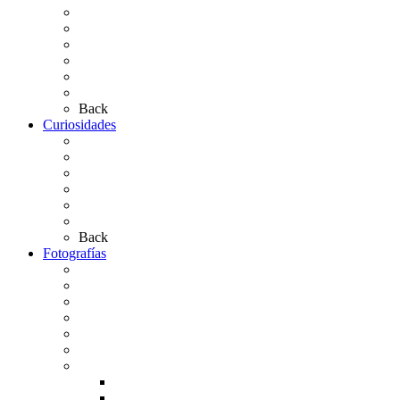
Presentación de Hermandades 2026
Los Simpecados Hdades. Filiales
Simpecados Hdades. No Filiales
Las Medallas
Las Carretas
Las Casas de Hermandad
Back
Curiosidades
Las abuelas almonteñas
El techo de la Ermita
Exvotos del Rocío
Saca de Yeguas 2025
El Rocío Chico
Más curiosidades…
Back
Fotografías
Galería Fotográfica
Fotos antiguas
Fotos de Las Carretas
Fotos de la Virgen
La Virgen en el Simpecado
Carteles del Rocío
Fotos de la romería
Rocío 2005
Rocío 2006