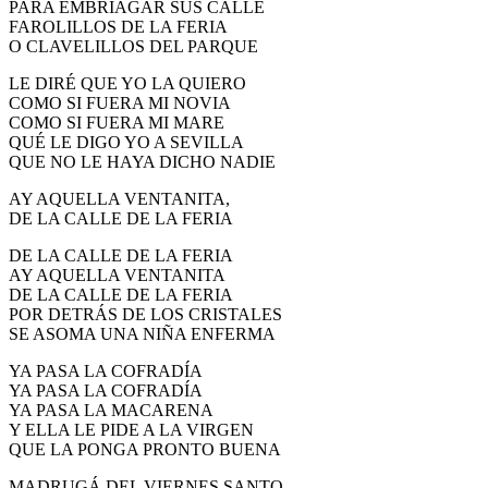
PARA EMBRIAGAR SUS CALLE
El traslado cada siete años
FAROLILLOS DE LA FERIA
O CLAVELILLOS DEL PARQUE
¿Cuales son los actos principales que se celebran en el
Rocío?
LE DIRÉ QUE YO LA QUIERO
COMO SI FUERA MI NOVIA
Quiero hacer el camino,¿que tengo que hacer?
COMO SI FUERA MI MARE
QUÉ LE DIGO YO A SEVILLA
En el Rocío, ¿dónde me alojo?
QUE NO LE HAYA DICHO NADIE
AY AQUELLA VENTANITA,
DE LA CALLE DE LA FERIA
DE LA CALLE DE LA FERIA
AY AQUELLA VENTANITA
DE LA CALLE DE LA FERIA
POR DETRÁS DE LOS CRISTALES
SE ASOMA UNA NIÑA ENFERMA
YA PASA LA COFRADÍA
YA PASA LA COFRADÍA
YA PASA LA MACARENA
Y ELLA LE PIDE A LA VIRGEN
QUE LA PONGA PRONTO BUENA
MADRUGÁ DEL VIERNES SANTO