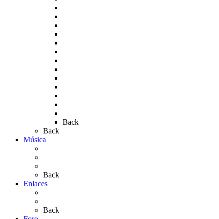
Rocío 2007
Rocío 2008
Rocío 2009
Rocío 2010
Rocío 2011
Rocío 2012
Rocío 2013
Rocío 2017
Rocio 2015
Rocío 2018
Rocío 2019
Rocío 2022
Rocío 2023
Back
Back
Música
Sevillanas
Salves a La Virgen del Rocío
Videos
Back
Enlaces
Al Rocío
Coros Rocieros
Back
Foro