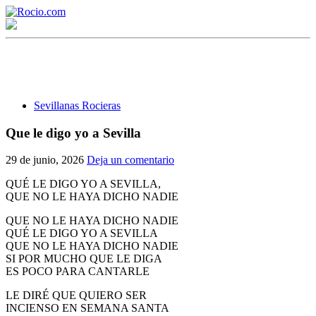
Sevillanas Rocieras
Que le digo yo a Sevilla
¡Bienvenido! Soy el asistente virtual de rocio.com.
29 de junio, 2026
Deja un comentario
¿En qué puedo ayudarte?
QUÉ LE DIGO YO A SEVILLA,
QUE NO LE HAYA DICHO NADIE
QUE NO LE HAYA DICHO NADIE
Historia de la Virgen del Rocío
QUÉ LE DIGO YO A SEVILLA
QUE NO LE HAYA DICHO NADIE
¿Cuándo es la romería del Rocío?
SI POR MUCHO QUE LE DIGA
ES POCO PARA CANTARLE
¿Cuántas hermandades participan en la romería?
LE DIRÉ QUE QUIERO SER
¿Cuándo se construyó la primera ermita?
INCIENSO EN SEMANA SANTA