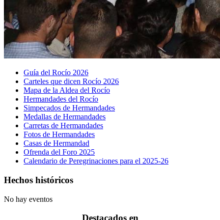
Guía del Rocío 2026
Carteles que dicen Rocío 2026
Mapa de la Aldea del Rocío
Hermandades del Rocío
Simpecados de Hermandades
Medallas de Hermandades
Carretas de Hermandades
Fotos de Hermandades
Casas de Hermandad
Ofrenda del Foro 2025
Calendario de Peregrinaciones para el 2025-26
Hechos históricos
No hay eventos
Destacados en