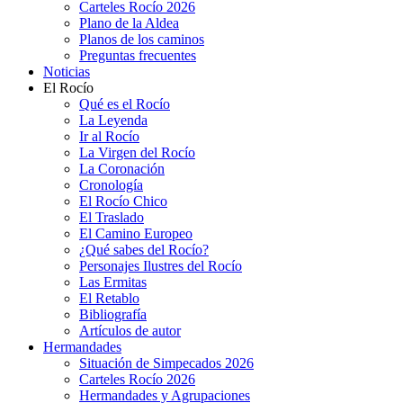
Carteles Rocío 2026
Plano de la Aldea
Planos de los caminos
Preguntas frecuentes
Noticias
El Rocío
Qué es el Rocío
La Leyenda
Ir al Rocío
La Virgen del Rocío
La Coronación
Cronología
El Rocío Chico
El Traslado
El Camino Europeo
¿Qué sabes del Rocío?
Personajes Ilustres del Rocío
Las Ermitas
El Retablo
Bibliografía
Artículos de autor
Hermandades
Situación de Simpecados 2026
Carteles Rocío 2026
Hermandades y Agrupaciones