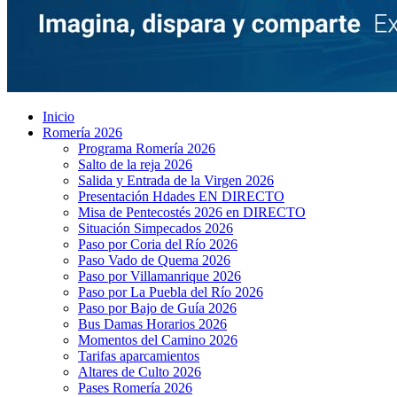
Inicio
Romería 2026
Programa Romería 2026
Salto de la reja 2026
Salida y Entrada de la Virgen 2026
Presentación Hdades EN DIRECTO
Misa de Pentecostés 2026 en DIRECTO
Situación Simpecados 2026
Paso por Coria del Río 2026
Paso Vado de Quema 2026
Paso por Villamanrique 2026
Paso por La Puebla del Río 2026
Paso por Bajo de Guía 2026
Bus Damas Horarios 2026
Momentos del Camino 2026
Tarifas aparcamientos
Altares de Culto 2026
Pases Romería 2026