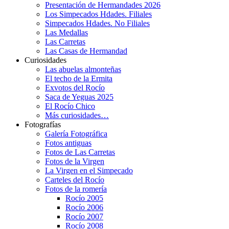
Presentación de Hermandades 2026
Los Simpecados Hdades. Filiales
Simpecados Hdades. No Filiales
Las Medallas
Las Carretas
Las Casas de Hermandad
Curiosidades
Las abuelas almonteñas
El techo de la Ermita
Exvotos del Rocío
Saca de Yeguas 2025
El Rocío Chico
Más curiosidades…
Fotografías
Galería Fotográfica
Fotos antiguas
Fotos de Las Carretas
Fotos de la Virgen
La Virgen en el Simpecado
Carteles del Rocío
Fotos de la romería
Rocío 2005
Rocío 2006
Rocío 2007
Rocío 2008