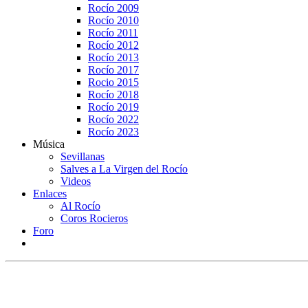
Rocío 2009
Rocío 2010
Rocío 2011
Rocío 2012
Rocío 2013
Rocío 2017
Rocio 2015
Rocío 2018
Rocío 2019
Rocío 2022
Rocío 2023
Música
Sevillanas
Salves a La Virgen del Rocío
Videos
Enlaces
Al Rocío
Coros Rocieros
Foro