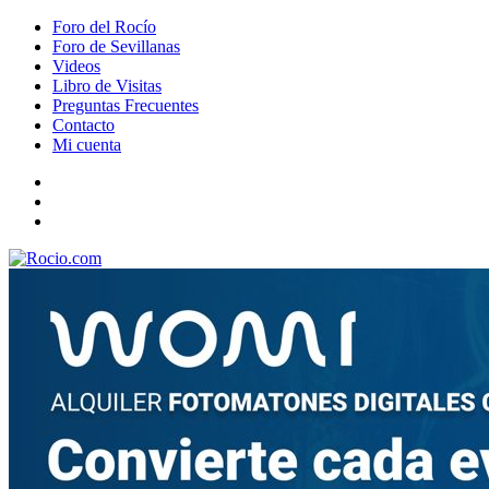
Foro del Rocío
Foro de Sevillanas
Videos
Libro de Visitas
Preguntas Frecuentes
Contacto
Mi cuenta