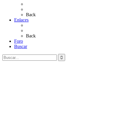
Salves a La Virgen del Rocío
Videos
Back
Enlaces
Al Rocío
Coros Rocieros
Back
Foro
Buscar