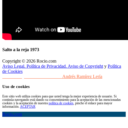
Salto a la reja 1973
Copyright © 2026 Rocio.com
Aviso Legal. Política de Privacidad. Aviso de Copyright
y
Política
de Cookies
Desarrollo y Diseño Web Sevilla
Andrés Ramírez Lería
Uso de cookies
Este sitio web utiliza cookies para que usted tenga la mejor experiencia de usuario. Si
continúa navegando está dando su consentimiento para la aceptación de las mencionadas
cookies y la aceptación de nuestra
política de cookies
, pinche el enlace para mayor
información.
ACEPTAR
Rocio.com