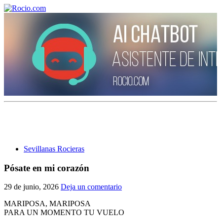
¡Bienvenido! Soy el asistente virtual de rocio.com.
¿En qué puedo ayudarte?
Sevillanas Rocieras
Historia de la Virgen del Rocío
Pósate en mi corazón
¿Cuándo es la romería del Rocío?
29 de junio, 2026
Deja un comentario
¿Cuántas hermandades participan en la romería?
MARIPOSA, MARIPOSA
PARA UN MOMENTO TU VUELO
¿Cuándo se construyó la primera ermita?