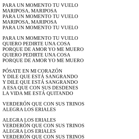
PARA UN MOMENTO TU VUELO
El traslado cada siete años
MARIPOSA, MARIPOSA
PARA UN MOMENTO TU VUELO
¿Cuales son los actos principales que se celebran en el
Rocío?
MARIPOSA, MARIPOSA
PARA UN MOMENTO TU VUELO
Quiero hacer el camino,¿que tengo que hacer?
PARA UN MOMENTO TU VUELO
En el Rocío, ¿dónde me alojo?
QUIERO PEDIRTE UNA COSA
PORQUE DE AMOR YO ME MUERO
QUIERO PEDIRTE UNA COSA
PORQUE DE AMOR YO ME MUERO
PÓSATE EN MI CORAZÓN
Y DILE QUE ESTÁ SANGRANDO
Y DILE QUE ESTÁ SANGRANDO
A ESA QUE CON SUS DESDENES
LA VIDA ME ESTÁ QUITANDO
VERDERÓN QUE CON SUS TRINOS
ALEGRA LOS ERIALES
ALEGRA LOS ERIALES
VERDERÓN QUE CON SUS TRINOS
ALEGRA LOS ERIALES
VERDERÓN QUE CON SUS TRINOS