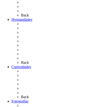
El Retablo
Bibliografía
Artículos de autor
Back
Hermandades
Situación de Simpecados 2026
Carteles Rocío 2026
Hermandades y Agrupaciones
Presentación de Hermandades 2026
Los Simpecados Hdades. Filiales
Simpecados Hdades. No Filiales
Las Medallas
Las Carretas
Las Casas de Hermandad
Back
Curiosidades
Las abuelas almonteñas
El techo de la Ermita
Exvotos del Rocío
Saca de Yeguas 2025
El Rocío Chico
Más curiosidades…
Back
Fotografías
Galería Fotográfica