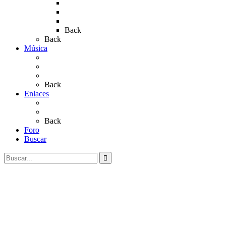
Rocío 2019
Rocío 2022
Rocío 2023
Back
Back
Música
Sevillanas
Salves a La Virgen del Rocío
Videos
Back
Enlaces
Al Rocío
Coros Rocieros
Back
Foro
Buscar