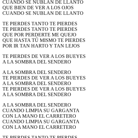
CUANDO SE NUBLAN DE LLANTO
El traslado cada siete años
QUE BIEN DE VER A LOS OJOS
CUANDO SE NUBLAN DE LLANTO
¿Cuales son los actos principales que se celebran en el
Rocío?
TE PIERDES TANTO TE PIERDES
TE PIERDES TANTO TE PIERDES
Quiero hacer el camino,¿que tengo que hacer?
QUE POR PERDERTE ME QUEJO
QUE HASTA TÚ MISMO TE PIERDES
En el Rocío, ¿dónde me alojo?
POR IR TAN HARTO Y TAN LEJOS
TE PIERDES DE VER A LOS BUEYES
A LA SOMBRA DEL SENDERO
A LA SOMBRA DEL SENDERO
TE PIERDES DE VER A LOS BUEYES
A LA SOMBRA DEL SENDERO
TE PIERDES DE VER A LOS BUEYES
A LA SOMBRA DEL SENDERO
A LA SOMBRA DEL SENDERO
CUANDO LIMPIA SU GARGANTA
CON LA MANO EL CARRETERO
CUANDO LIMPIA SU GARGANTA
CON LA MANO EL CARRETERO
TE PIERDES TANTO TE PIERDES