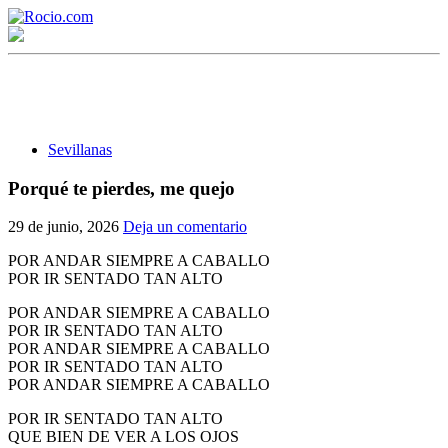
Sevillanas
Porqué te pierdes, me quejo
¡Bienvenido! Soy el asistente virtual de rocio.com.
29 de junio, 2026
Deja un comentario
¿En qué puedo ayudarte?
POR ANDAR SIEMPRE A CABALLO
POR IR SENTADO TAN ALTO
POR ANDAR SIEMPRE A CABALLO
Historia de la Virgen del Rocío
POR IR SENTADO TAN ALTO
POR ANDAR SIEMPRE A CABALLO
¿Cuándo es la romería del Rocío?
POR IR SENTADO TAN ALTO
POR ANDAR SIEMPRE A CABALLO
¿Cuántas hermandades participan en la romería?
POR IR SENTADO TAN ALTO
¿Cuándo se construyó la primera ermita?
QUE BIEN DE VER A LOS OJOS