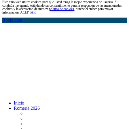
Este sitio web utiliza cookies para que usted tenga la mejor experiencia de usuario. Si
continúa navegando está dando su consentimiento para la aceptación de las mencionadas
cookies y la aceptación de nuestra
política de cookies
, pinche el enlace para mayor
información.
ACEPTAR
Rocio.com
Inicio
Romería 2026
Programa Romería 2026
Salto de la reja 2026
Salida y Entrada de la Virgen 2026
Presentación Hdades EN DIRECTO