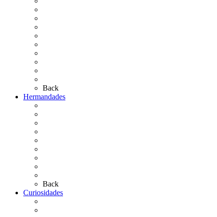
Cronología
El Rocío Chico
El Traslado
El Camino Europeo
¿Qué sabes del Rocío?
Personajes Ilustres del Rocío
Las Ermitas
El Retablo
Bibliografía
Artículos de autor
Back
Hermandades
Situación de Simpecados 2026
Carteles Rocío 2026
Hermandades y Agrupaciones
Presentación de Hermandades 2026
Los Simpecados Hdades. Filiales
Simpecados Hdades. No Filiales
Las Medallas
Las Carretas
Las Casas de Hermandad
Back
Curiosidades
Las abuelas almonteñas
El techo de la Ermita