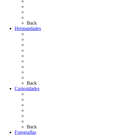
Las Ermitas
El Retablo
Bibliografía
Artículos de autor
Back
Hermandades
Situación de Simpecados 2026
Carteles Rocío 2026
Hermandades y Agrupaciones
Presentación de Hermandades 2026
Los Simpecados Hdades. Filiales
Simpecados Hdades. No Filiales
Las Medallas
Las Carretas
Las Casas de Hermandad
Back
Curiosidades
Las abuelas almonteñas
El techo de la Ermita
Exvotos del Rocío
Saca de Yeguas 2025
El Rocío Chico
Más curiosidades…
Back
Fotografías