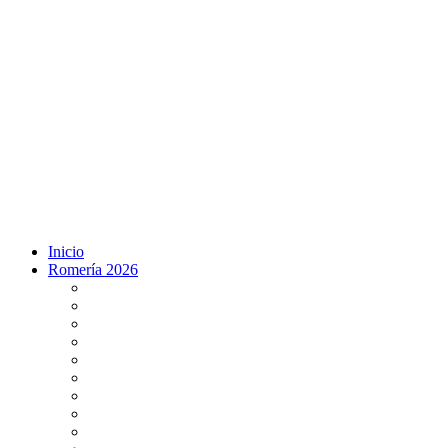
Inicio
Romería 2026
Programa Romería 2026
Salto de la reja 2026
Salida y Entrada de la Virgen 2026
Presentación Hdades EN DIRECTO
Misa de Pentecostés 2026 en DIRECTO
Situación Simpecados 2026
Paso por Coria del Río 2026
Paso Vado de Quema 2026
Paso por Villamanrique 2026