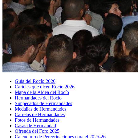
Guía del Rocío 2026
Carteles que dicen Rocío 2026
Mapa de la Aldea del Rocío
Hermandades del Rocío
Simpecados de Hermandades
Medallas de Hermandades
Carretas de Hermandades
Fotos de Hermandades
Casas de Hermandad
Ofrenda del Foro 2025
Calendario de Peregrinaciones para el 2025-26