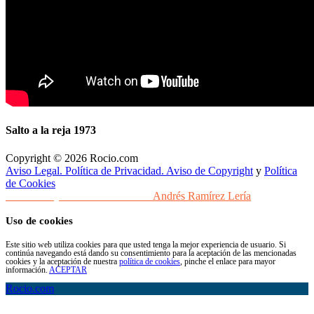
Salto a la reja 1973
Copyright © 2026 Rocio.com
Aviso Legal. Política de Privacidad. Aviso de Copyright
y
Política
de Cookies
Desarrollo y Diseño Web Sevilla
Andrés Ramírez Lería
Uso de cookies
Este sitio web utiliza cookies para que usted tenga la mejor experiencia de usuario. Si
continúa navegando está dando su consentimiento para la aceptación de las mencionadas
cookies y la aceptación de nuestra
política de cookies
, pinche el enlace para mayor
información.
ACEPTAR
Rocio.com