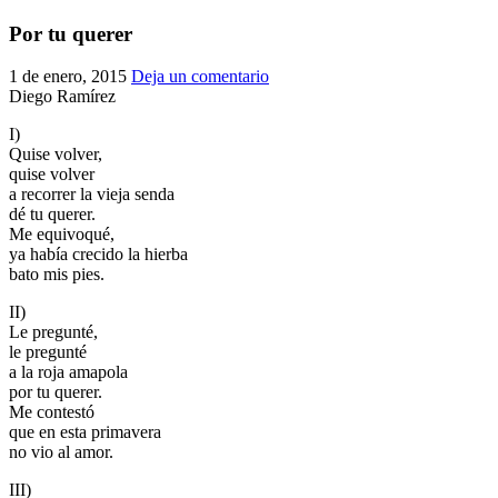
El traslado cada siete años
Por tu querer
¿Cuales son los actos principales que se celebran en el
1 de enero, 2015
Deja un comentario
Rocío?
Diego Ramírez
Quiero hacer el camino,¿que tengo que hacer?
I)
En el Rocío, ¿dónde me alojo?
Quise volver,
quise volver
a recorrer la vieja senda
dé tu querer.
Me equivoqué,
ya había crecido la hierba
bato mis pies.
II)
Le pregunté,
le pregunté
a la roja amapola
por tu querer.
Me contestó
que en esta primavera
no vio al amor.
III)