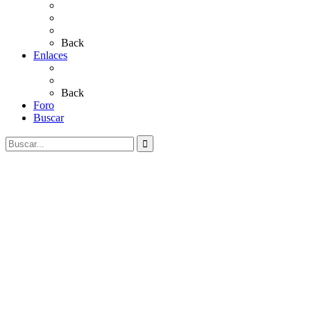
Sevillanas
Salves a La Virgen del Rocío
Videos
Back
Enlaces
Al Rocío
Coros Rocieros
Back
Foro
Buscar