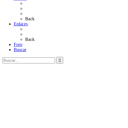
Sevillanas
Salves a La Virgen del Rocío
Videos
Back
Enlaces
Al Rocío
Coros Rocieros
Back
Foro
Buscar