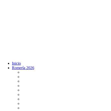
Inicio
Romería 2026
Programa Romería 2026
Salto de la reja 2026
Salida y Entrada de la Virgen 2026
Presentación Hdades EN DIRECTO
Misa de Pentecostés 2026 en DIRECTO
Situación Simpecados 2026
Paso por Coria del Río 2026
Paso Vado de Quema 2026
Paso por Villamanrique 2026