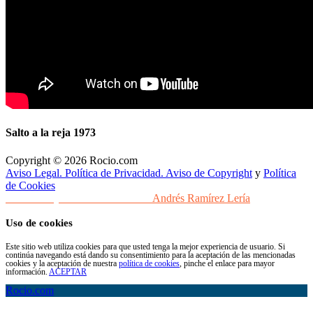
Salto a la reja 1973
Copyright © 2026 Rocio.com
Aviso Legal. Política de Privacidad. Aviso de Copyright
y
Política
de Cookies
Desarrollo y Diseño Web Sevilla
Andrés Ramírez Lería
Uso de cookies
Este sitio web utiliza cookies para que usted tenga la mejor experiencia de usuario. Si
continúa navegando está dando su consentimiento para la aceptación de las mencionadas
cookies y la aceptación de nuestra
política de cookies
, pinche el enlace para mayor
información.
ACEPTAR
Rocio.com