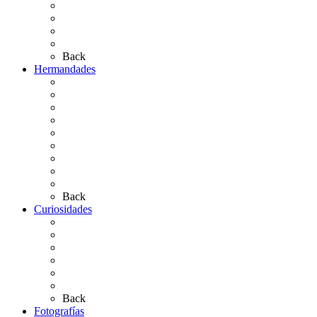
Las Ermitas
El Retablo
Bibliografía
Artículos de autor
Back
Hermandades
Situación de Simpecados 2026
Carteles Rocío 2026
Hermandades y Agrupaciones
Presentación de Hermandades 2026
Los Simpecados Hdades. Filiales
Simpecados Hdades. No Filiales
Las Medallas
Las Carretas
Las Casas de Hermandad
Back
Curiosidades
Las abuelas almonteñas
El techo de la Ermita
Exvotos del Rocío
Saca de Yeguas 2025
El Rocío Chico
Más curiosidades…
Back
Fotografías