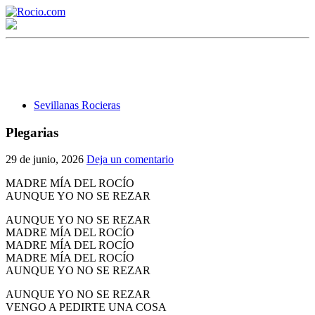
Sevillanas Rocieras
Plegarias
¡Bienvenido! Soy el asistente virtual de rocio.com.
29 de junio, 2026
Deja un comentario
¿En qué puedo ayudarte?
MADRE MÍA DEL ROCÍO
AUNQUE YO NO SE REZAR
AUNQUE YO NO SE REZAR
Historia de la Virgen del Rocío
MADRE MÍA DEL ROCÍO
MADRE MÍA DEL ROCÍO
¿Cuándo es la romería del Rocío?
MADRE MÍA DEL ROCÍO
AUNQUE YO NO SE REZAR
¿Cuántas hermandades participan en la romería?
AUNQUE YO NO SE REZAR
¿Cuándo se construyó la primera ermita?
VENGO A PEDIRTE UNA COSA