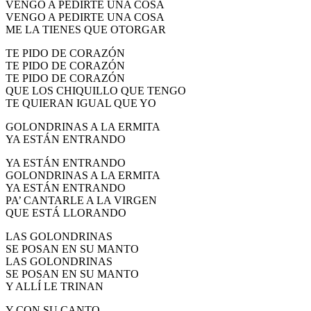
VENGO A PEDIRTE UNA COSA
El traslado cada siete años
VENGO A PEDIRTE UNA COSA
ME LA TIENES QUE OTORGAR
¿Cuales son los actos principales que se celebran en el
Rocío?
TE PIDO DE CORAZÓN
TE PIDO DE CORAZÓN
Quiero hacer el camino,¿que tengo que hacer?
TE PIDO DE CORAZÓN
QUE LOS CHIQUILLO QUE TENGO
En el Rocío, ¿dónde me alojo?
TE QUIERAN IGUAL QUE YO
GOLONDRINAS A LA ERMITA
YA ESTÁN ENTRANDO
YA ESTÁN ENTRANDO
GOLONDRINAS A LA ERMITA
YA ESTÁN ENTRANDO
PA’ CANTARLE A LA VIRGEN
QUE ESTÁ LLORANDO
LAS GOLONDRINAS
SE POSAN EN SU MANTO
LAS GOLONDRINAS
SE POSAN EN SU MANTO
Y ALLÍ LE TRINAN
Y CON SU CANTO