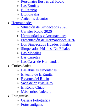
Personajes Ilustres del Rocío
Las Ermitas
El Retablo
Bibliografía
Artículos de autor
Hermandades
Situación de Simpecados 2026
Carteles Rocío 2026
Hermandades y Agrupaciones
Presentación de Hermandades 2026
Los Simpecados Hdades. Filiales
Simpecados Hdades. No Filiales
Las Medallas
Las Carretas
Las Casas de Hermandad
Curiosidades
Las abuelas almonteñas
El techo de la Ermita
Exvotos del Rocío
Saca de Yeguas 2025
El Rocío Chico
Más curiosidades…
Fotografías
Galería Fotográfica
Fotos antiguas