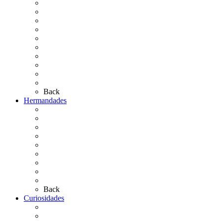
Cronología
El Rocío Chico
El Traslado
El Camino Europeo
¿Qué sabes del Rocío?
Personajes Ilustres del Rocío
Las Ermitas
El Retablo
Bibliografía
Artículos de autor
Back
Hermandades
Situación de Simpecados 2026
Carteles Rocío 2026
Hermandades y Agrupaciones
Presentación de Hermandades 2026
Los Simpecados Hdades. Filiales
Simpecados Hdades. No Filiales
Las Medallas
Las Carretas
Las Casas de Hermandad
Back
Curiosidades
Las abuelas almonteñas
El techo de la Ermita