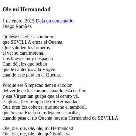
El traslado cada siete años
Ole mi Hermandad
¿Cuales son los actos principales que se celebran en el
1 de enero, 2015
Deja un comentario
Rocío?
Diego Ramírez
Quiero hacer el camino,¿que tengo que hacer?
Quítese usted ese sombrero
En el Rocío, ¿dónde me alojo?
que SEVILLA cruza el Quema.
Que saluden los romeros
al ver su cara morena.
Los bueyes muy despacito
Cani déjalos que beban
que le cantemos a la Virgen
cuando esté pará en el Quema.
Porque ese Simpecao tienen el color
del verde de los campos cuando está en flor,
y esa Virgen tan guapa que al centro vá,
es gloria, fe y refugio de mi Hermandad.
Que tiren los cohetes, que suene el tamboril,
que tu cara Rocío se refleja en las orillas,
cuando pasa el río Quema nuestra Hermandad de SEVILLA.
Ole, ole, ole, ole, ole, mi Hermandad
Ole, ole, ole, ole, ole, qué bonita va,