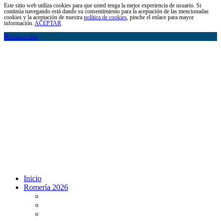
Este sitio web utiliza cookies para que usted tenga la mejor experiencia de usuario. Si
continúa navegando está dando su consentimiento para la aceptación de las mencionadas
cookies y la aceptación de nuestra
política de cookies
, pinche el enlace para mayor
información.
ACEPTAR
Rocio.com
Inicio
Romería 2026
Programa Romería 2026
Salto de la reja 2026
Salida y Entrada de la Virgen 2026