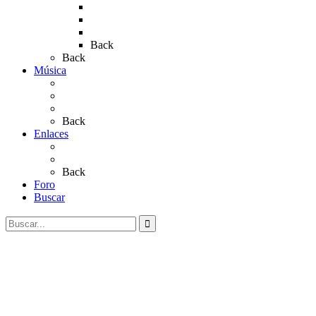
Rocío 2019
Rocío 2022
Rocío 2023
Back
Back
Música
Sevillanas
Salves a La Virgen del Rocío
Videos
Back
Enlaces
Al Rocío
Coros Rocieros
Back
Foro
Buscar