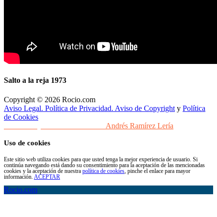
Salto a la reja 1973
Copyright © 2026 Rocio.com
Aviso Legal. Política de Privacidad. Aviso de Copyright
y
Política
de Cookies
Desarrollo y Diseño Web Sevilla
Andrés Ramírez Lería
Uso de cookies
Este sitio web utiliza cookies para que usted tenga la mejor experiencia de usuario. Si
continúa navegando está dando su consentimiento para la aceptación de las mencionadas
cookies y la aceptación de nuestra
política de cookies
, pinche el enlace para mayor
información.
ACEPTAR
Rocio.com