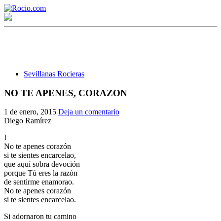
Sevillanas Rocieras
NO TE APENES, CORAZON
¡Bienvenido! Soy el asistente virtual de rocio.com.
1 de enero, 2015
Deja un comentario
Diego Ramírez
¿En qué puedo ayudarte?
I
No te apenes corazón
si te sientes encarcelao,
Historia de la Virgen del Rocío
que aquí sobra devoción
porque Tú eres la razón
¿Cuándo es la romería del Rocío?
de sentirme enamorao.
No te apenes corazón
¿Cuántas hermandades participan en la romería?
si te sientes encarcelao.
¿Cuándo se construyó la primera ermita?
Si adornaron tu camino