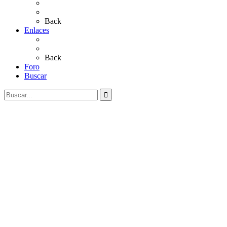
Salves a La Virgen del Rocío
Videos
Back
Enlaces
Al Rocío
Coros Rocieros
Back
Foro
Buscar