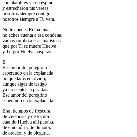
con alambres y con espinos
El traslado cada siete años
y estrecharon tus vereas,
nosotros siempre contigo
¿Cuales son los actos principales que se celebran en el
nosotros siempre a Tu vera.
Rocío?
No te apenes Reina mía,
Quiero hacer el camino,¿que tengo que hacer?
no eches cuenta a esa condena,
vamos rumbo a esas marismas
En el Rocío, ¿dónde me alojo?
que por Tí se muere Huelva
y Tú por Huelva suspiras.
II
Ese amor del peregrino
esperando en la explanada
no quedarás en olvido,
aunque sigas de testigo
ya no sientes la pisadas.
Ese amor del peregrino
esperando en la explanada.
Eran tiempos de frescura,
de vivencias y de locura
cuando Huelva alli paraba,
de emoción y de dulzura,
de oración y de plegaria.