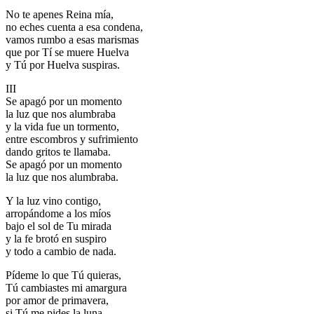
No te apenes Reina mía,
no eches cuenta a esa condena,
vamos rumbo a esas marismas
que por Tí se muere Huelva
y Tú por Huelva suspiras.
III
Se apagó por un momento
la luz que nos alumbraba
y la vida fue un tormento,
entre escombros y sufrimiento
dando gritos te llamaba.
Se apagó por un momento
la luz que nos alumbraba.
Y la luz vino contigo,
arropándome a los míos
bajo el sol de Tu mirada
y la fe brotó en suspiro
y todo a cambio de nada.
Pídeme lo que Tú quieras,
Tú cambiastes mi amargura
por amor de primavera,
si Tú me pides la luna