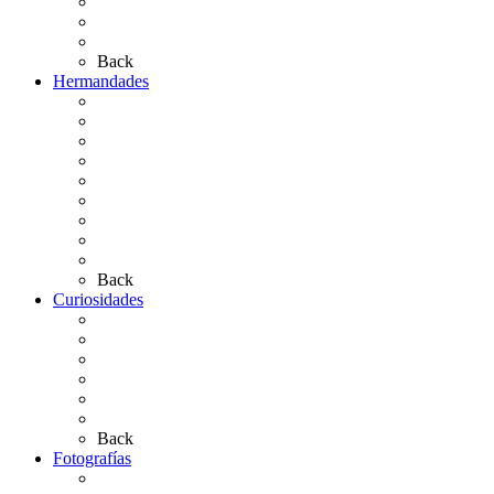
El Retablo
Bibliografía
Artículos de autor
Back
Hermandades
Situación de Simpecados 2026
Carteles Rocío 2026
Hermandades y Agrupaciones
Presentación de Hermandades 2026
Los Simpecados Hdades. Filiales
Simpecados Hdades. No Filiales
Las Medallas
Las Carretas
Las Casas de Hermandad
Back
Curiosidades
Las abuelas almonteñas
El techo de la Ermita
Exvotos del Rocío
Saca de Yeguas 2025
El Rocío Chico
Más curiosidades…
Back
Fotografías
Galería Fotográfica