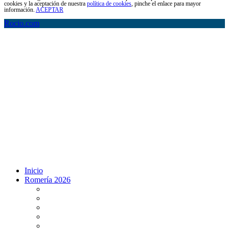
cookies y la aceptación de nuestra
política de cookies
, pinche el enlace para mayor
información.
ACEPTAR
Rocio.com
Inicio
Romería 2026
Programa Romería 2026
Salto de la reja 2026
Salida y Entrada de la Virgen 2026
Presentación Hdades EN DIRECTO
Misa de Pentecostés 2026 en DIRECTO