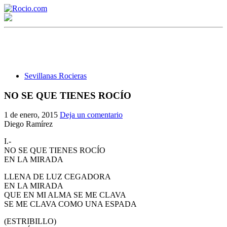
Sevillanas Rocieras
NO SE QUE TIENES ROCÍO
¡Bienvenido! Soy el asistente virtual de rocio.com.
1 de enero, 2015
Deja un comentario
Diego Ramírez
¿En qué puedo ayudarte?
I.-
NO SE QUE TIENES ROCÍO
EN LA MIRADA
Historia de la Virgen del Rocío
LLENA DE LUZ CEGADORA
¿Cuándo es la romería del Rocío?
EN LA MIRADA
QUE EN MI ALMA SE ME CLAVA
¿Cuántas hermandades participan en la romería?
SE ME CLAVA COMO UNA ESPADA
¿Cuándo se construyó la primera ermita?
(ESTRIBILLO)