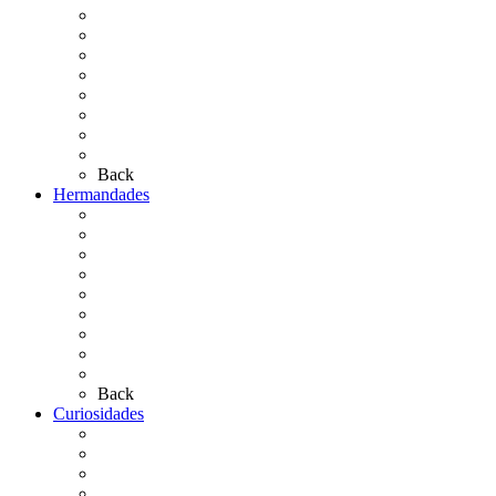
El Traslado
El Camino Europeo
¿Qué sabes del Rocío?
Personajes Ilustres del Rocío
Las Ermitas
El Retablo
Bibliografía
Artículos de autor
Back
Hermandades
Situación de Simpecados 2026
Carteles Rocío 2026
Hermandades y Agrupaciones
Presentación de Hermandades 2026
Los Simpecados Hdades. Filiales
Simpecados Hdades. No Filiales
Las Medallas
Las Carretas
Las Casas de Hermandad
Back
Curiosidades
Las abuelas almonteñas
El techo de la Ermita
Exvotos del Rocío
Saca de Yeguas 2025