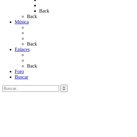
Rocío 2023
Back
Back
Música
Sevillanas
Salves a La Virgen del Rocío
Videos
Back
Enlaces
Al Rocío
Coros Rocieros
Back
Foro
Buscar