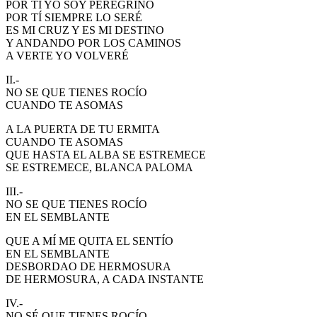
POR TÍ YO SOY PEREGRINO
El traslado cada siete años
POR TÍ SIEMPRE LO SERÉ
ES MI CRUZ Y ES MI DESTINO
¿Cuales son los actos principales que se celebran en el
Y ANDANDO POR LOS CAMINOS
Rocío?
A VERTE YO VOLVERÉ
Quiero hacer el camino,¿que tengo que hacer?
II.-
NO SE QUE TIENES ROCÍO
En el Rocío, ¿dónde me alojo?
CUANDO TE ASOMAS
A LA PUERTA DE TU ERMITA
CUANDO TE ASOMAS
QUE HASTA EL ALBA SE ESTREMECE
SE ESTREMECE, BLANCA PALOMA
III.-
NO SE QUE TIENES ROCÍO
EN EL SEMBLANTE
QUE A MÍ ME QUITA EL SENTÍO
EN EL SEMBLANTE
DESBORDAO DE HERMOSURA
DE HERMOSURA, A CADA INSTANTE
IV.-
NO SÉ QUE TIENES ROCÍO