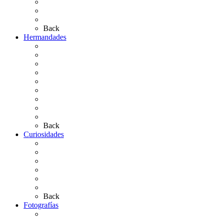
El Retablo
Bibliografía
Artículos de autor
Back
Hermandades
Situación de Simpecados 2026
Carteles Rocío 2026
Hermandades y Agrupaciones
Presentación de Hermandades 2026
Los Simpecados Hdades. Filiales
Simpecados Hdades. No Filiales
Las Medallas
Las Carretas
Las Casas de Hermandad
Back
Curiosidades
Las abuelas almonteñas
El techo de la Ermita
Exvotos del Rocío
Saca de Yeguas 2025
El Rocío Chico
Más curiosidades…
Back
Fotografías
Galería Fotográfica