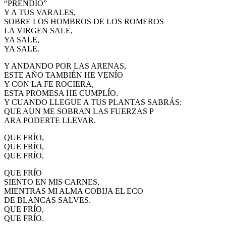
“PRENDÍO”
El traslado cada siete años
Y A TUS VARALES,
SOBRE LOS HOMBROS DE LOS ROMEROS
¿Cuales son los actos principales que se celebran en el
LA VIRGEN SALE,
Rocío?
YA SALE,
YA SALE.
Quiero hacer el camino,¿que tengo que hacer?
Y ANDANDO POR LAS ARENAS,
En el Rocío, ¿dónde me alojo?
ESTE AÑO TAMBIÉN HE VENÍO
Y CON LA FE ROCIERA,
ESTA PROMESA HE CUMPLÍO.
Y CUANDO LLEGUE A TUS PLANTAS SABRÁS:
QUE AUN ME SOBRAN LAS FUERZAS P
ARA PODERTE LLEVAR.
QUE FRÍO,
QUE FRÍO,
QUE FRÍO,
QUE FRÍO
SIENTO EN MIS CARNES,
MIENTRAS MI ALMA COBIJA EL ECO
DE BLANCAS SALVES.
QUE FRÍO,
QUE FRÍO.