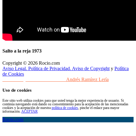
Salto a la reja 1973
Copyright © 2026 Rocio.com
Aviso Legal. Política de Privacidad. Aviso de Copyright
y
Política
de Cookies
Desarrollo y Diseño Web Sevilla
Andrés Ramírez Lería
Uso de cookies
Este sitio web utiliza cookies para que usted tenga la mejor experiencia de usuario. Si
continúa navegando está dando su consentimiento para la aceptación de las mencionadas
cookies y la aceptación de nuestra
política de cookies
, pinche el enlace para mayor
información.
ACEPTAR
Rocio.com