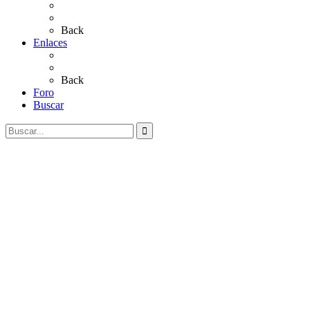
Salves a La Virgen del Rocío
Videos
Back
Enlaces
Al Rocío
Coros Rocieros
Back
Foro
Buscar