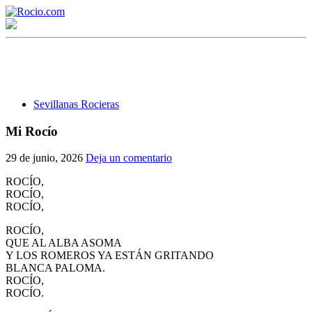
Sevillanas Rocieras
Mi Rocío
¡Bienvenido! Soy el asistente virtual de rocio.com.
29 de junio, 2026
Deja un comentario
¿En qué puedo ayudarte?
ROCÍO,
ROCÍO,
ROCÍO,
Historia de la Virgen del Rocío
ROCÍO,
QUE AL ALBA ASOMA
¿Cuándo es la romería del Rocío?
Y LOS ROMEROS YA ESTÁN GRITANDO
BLANCA PALOMA.
¿Cuántas hermandades participan en la romería?
ROCÍO,
ROCÍO.
¿Cuándo se construyó la primera ermita?