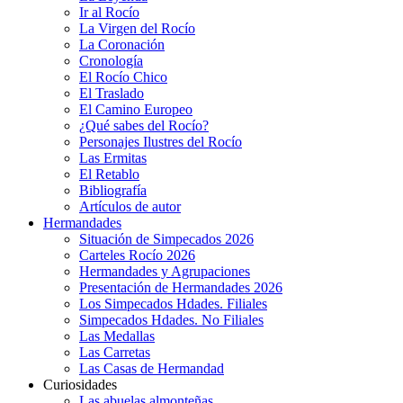
Ir al Rocío
La Virgen del Rocío
La Coronación
Cronología
El Rocío Chico
El Traslado
El Camino Europeo
¿Qué sabes del Rocío?
Personajes Ilustres del Rocío
Las Ermitas
El Retablo
Bibliografía
Artículos de autor
Hermandades
Situación de Simpecados 2026
Carteles Rocío 2026
Hermandades y Agrupaciones
Presentación de Hermandades 2026
Los Simpecados Hdades. Filiales
Simpecados Hdades. No Filiales
Las Medallas
Las Carretas
Las Casas de Hermandad
Curiosidades
Las abuelas almonteñas