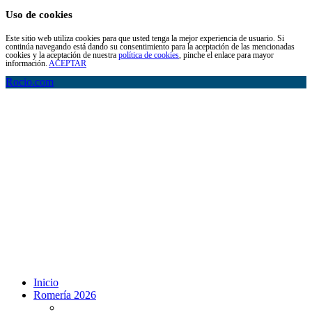
Uso de cookies
Este sitio web utiliza cookies para que usted tenga la mejor experiencia de usuario. Si
continúa navegando está dando su consentimiento para la aceptación de las mencionadas
cookies y la aceptación de nuestra
política de cookies
, pinche el enlace para mayor
información.
ACEPTAR
Rocio.com
Inicio
Romería 2026
Programa Romería 2026