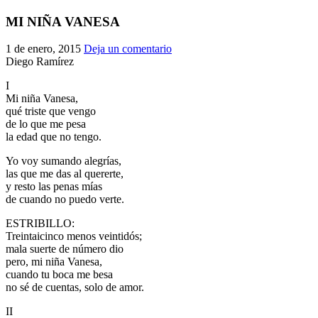
El traslado cada siete años
MI NIÑA VANESA
¿Cuales son los actos principales que se celebran en el
1 de enero, 2015
Deja un comentario
Rocío?
Diego Ramírez
Quiero hacer el camino,¿que tengo que hacer?
I
En el Rocío, ¿dónde me alojo?
Mi niña Vanesa,
qué triste que vengo
de lo que me pesa
la edad que no tengo.
Yo voy sumando alegrías,
las que me das al quererte,
y resto las penas mías
de cuando no puedo verte.
ESTRIBILLO:
Treintaicinco menos veintidós;
mala suerte de número dio
pero, mi niña Vanesa,
cuando tu boca me besa
no sé de cuentas, solo de amor.
II