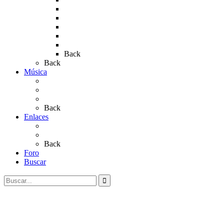
Rocio 2015
Rocío 2018
Rocío 2019
Rocío 2022
Rocío 2023
Back
Back
Música
Sevillanas
Salves a La Virgen del Rocío
Videos
Back
Enlaces
Al Rocío
Coros Rocieros
Back
Foro
Buscar