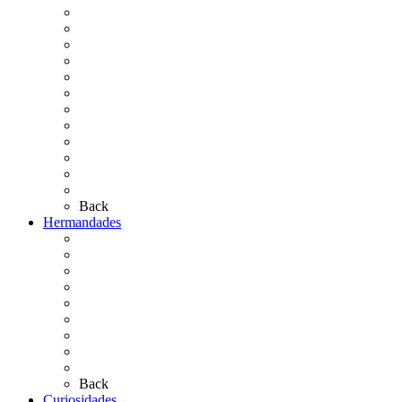
La Virgen del Rocío
La Coronación
Cronología
El Rocío Chico
El Traslado
El Camino Europeo
¿Qué sabes del Rocío?
Personajes Ilustres del Rocío
Las Ermitas
El Retablo
Bibliografía
Artículos de autor
Back
Hermandades
Situación de Simpecados 2026
Carteles Rocío 2026
Hermandades y Agrupaciones
Presentación de Hermandades 2026
Los Simpecados Hdades. Filiales
Simpecados Hdades. No Filiales
Las Medallas
Las Carretas
Las Casas de Hermandad
Back
Curiosidades