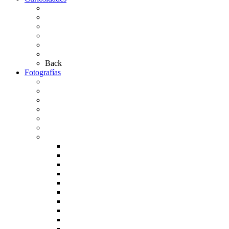
Las abuelas almonteñas
El techo de la Ermita
Exvotos del Rocío
Saca de Yeguas 2025
El Rocío Chico
Más curiosidades…
Back
Fotografías
Galería Fotográfica
Fotos antiguas
Fotos de Las Carretas
Fotos de la Virgen
La Virgen en el Simpecado
Carteles del Rocío
Fotos de la romería
Rocío 2005
Rocío 2006
Rocío 2007
Rocío 2008
Rocío 2009
Rocío 2010
Rocío 2011
Rocío 2012
Rocío 2013
Rocío 2017