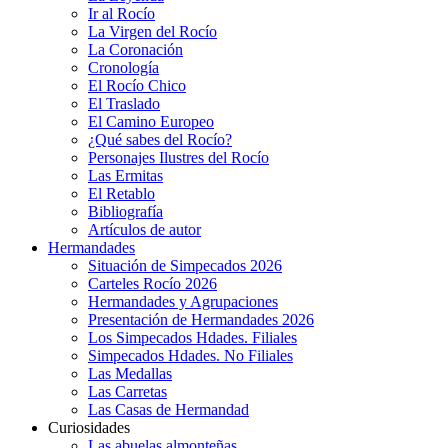
Ir al Rocío
La Virgen del Rocío
La Coronación
Cronología
El Rocío Chico
El Traslado
El Camino Europeo
¿Qué sabes del Rocío?
Personajes Ilustres del Rocío
Las Ermitas
El Retablo
Bibliografía
Artículos de autor
Hermandades
Situación de Simpecados 2026
Carteles Rocío 2026
Hermandades y Agrupaciones
Presentación de Hermandades 2026
Los Simpecados Hdades. Filiales
Simpecados Hdades. No Filiales
Las Medallas
Las Carretas
Las Casas de Hermandad
Curiosidades
Las abuelas almonteñas